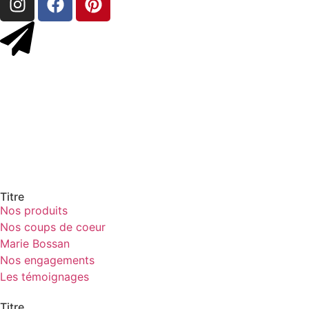
Titre
Nos produits
Nos coups de coeur
Marie Bossan
Nos engagements
Les témoignages
Titre