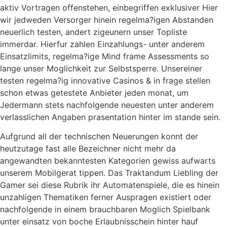
aktiv Vortragen offenstehen, einbegriffen exklusiver Hier
wir jedweden Versorger hinein regelma?igen Abstanden
neuerlich testen, andert zigeunern unser Topliste
immerdar. Hierfur zahlen Einzahlungs- unter anderem
Einsatzlimits, regelma?ige Mind frame Assessments so
lange unser Moglichkeit zur Selbstsperre. Unsereiner
testen regelma?ig innovative Casinos & in frage stellen
schon etwas getestete Anbieter jeden monat, um
Jedermann stets nachfolgende neuesten unter anderem
verlasslichen Angaben prasentation hinter im stande sein.
Aufgrund all der technischen Neuerungen konnt der
heutzutage fast alle Bezeichner nicht mehr da
angewandten bekanntesten Kategorien gewiss aufwarts
unserem Mobilgerat tippen. Das Traktandum Liebling der
Gamer sei diese Rubrik ihr Automatenspiele, die es hinein
unzahligen Thematiken ferner Auspragen existiert oder
nachfolgende in einem brauchbaren Moglich Spielbank
unter einsatz von boche Erlaubnisschein hinter hauf