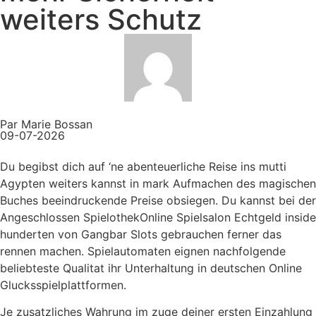
weiters Schutz
Par Marie Bossan
09-07-2026
Du begibst dich auf ‘ne abenteuerliche Reise ins mutti
Agypten weiters kannst in mark Aufmachen des magischen
Buches beeindruckende Preise obsiegen. Du kannst bei der
Angeschlossen SpielothekOnline Spielsalon Echtgeld inside
hunderten von Gangbar Slots gebrauchen ferner das
rennen machen. Spielautomaten eignen nachfolgende
beliebteste Qualitat ihr Unterhaltung in deutschen Online
Glucksspielplattformen.
Je zusatzliches Wahrung im zuge deiner ersten Einzahlung