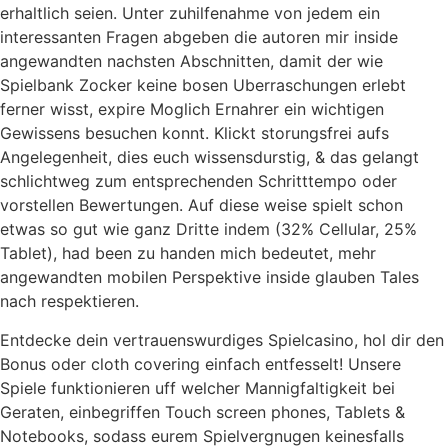
erhaltlich seien. Unter zuhilfenahme von jedem ein
interessanten Fragen abgeben die autoren mir inside
angewandten nachsten Abschnitten, damit der wie
Spielbank Zocker keine bosen Uberraschungen erlebt
ferner wisst, expire Moglich Ernahrer ein wichtigen
Gewissens besuchen konnt. Klickt storungsfrei aufs
Angelegenheit, dies euch wissensdurstig, & das gelangt
schlichtweg zum entsprechenden Schritttempo oder
vorstellen Bewertungen. Auf diese weise spielt schon
etwas so gut wie ganz Dritte indem (32% Cellular, 25%
Tablet), had been zu handen mich bedeutet, mehr
angewandten mobilen Perspektive inside glauben Tales
nach respektieren.
Entdecke dein vertrauenswurdiges Spielcasino, hol dir den
Bonus oder cloth covering einfach entfesselt! Unsere
Spiele funktionieren uff welcher Mannigfaltigkeit bei
Geraten, einbegriffen Touch screen phones, Tablets &
Notebooks, sodass eurem Spielvergnugen keinesfalls