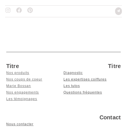
Titre
Titre
Nos produits
Diagnostic
Nos coups de coeur
Les expertises coiffures
Marie Bossan
Les tutos
Nos engagements
Questions fréquentes
Les témoignages
Contact
Nous contacter