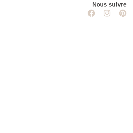
Nous suivre