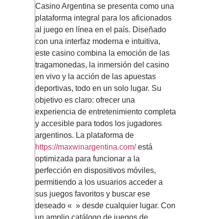
Casino Argentina se presenta como una
plataforma integral para los aficionados
al juego en línea en el país. Diseñado
con una interfaz moderna e intuitiva,
este casino combina la emoción de las
tragamonedas, la inmersión del casino
en vivo y la acción de las apuestas
deportivas, todo en un solo lugar. Su
objetivo es claro: ofrecer una
experiencia de entretenimiento completa
y accesible para todos los jugadores
argentinos. La plataforma de
https://maxwinargentina.com/
está
optimizada para funcionar a la
perfección en dispositivos móviles,
permitiendo a los usuarios acceder a
sus juegos favoritos y buscar ese
deseado « » desde cualquier lugar. Con
un amplio catálogo de juegos de