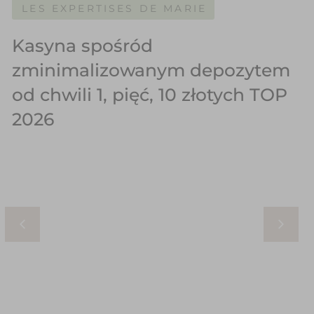
LES EXPERTISES DE MARIE
Los Sticky Wilds, cual se podrí­
an mover pegan asi� igual
que completan las métodos, os
ayudan a hacerlo