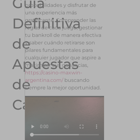
Guía
probabilidades y disfrutar de
una experiencia más
Definitiva
gratificante. Comprender las
reglas de cada juego, gestionar
tu bankroll de manera efectiva
de
y saber cuándo retirarse son
pilares fundamentales para
cualquier jugador que aspire a
Apuestas
maximizar sus ganancias,
https://casino-maxwin-
de
argentina.com/
buscando
siempre la mejor oportunidad.
Casino