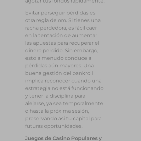
agotar tus fondos rápidamente.
Evitar perseguir pérdidas es
otra regla de oro. Si tienes una
racha perdedora, es fácil caer
en la tentación de aumentar
las apuestas para recuperar el
dinero perdido. Sin embargo,
esto a menudo conduce a
pérdidas aún mayores. Una
buena gestión del bankroll
implica reconocer cuándo una
estrategia no está funcionando
y tener la disciplina para
alejarse, ya sea temporalmente
o hasta la próxima sesión,
preservando así tu capital para
futuras oportunidades.
Juegos de Casino Populares y