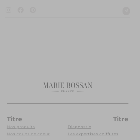
Titre
Titre
Nos produits
Diagnostic
Nos coups de coeur
Les expertises coiffures