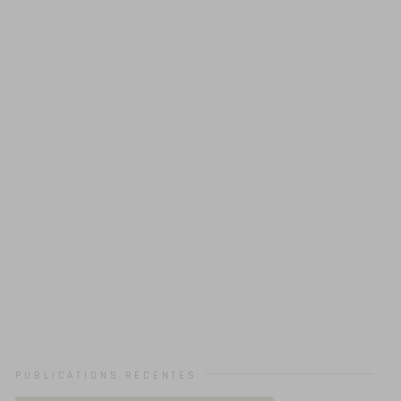
PUBLICATIONS RÉCENTES