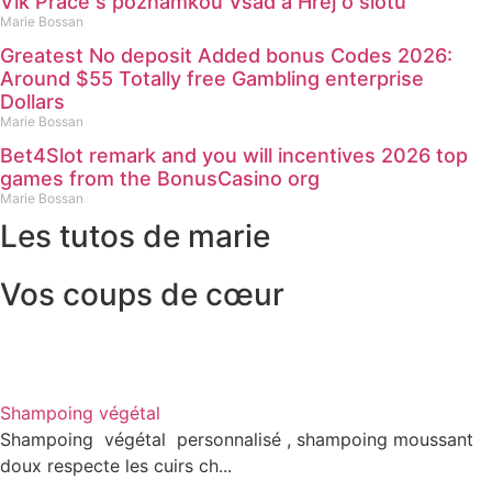
Vlk Práce s poznámkou Vsad a Hrej o slotu
Marie Bossan
Greatest No deposit Added bonus Codes 2026:
Around $55 Totally free Gambling enterprise
Dollars
Marie Bossan
Bet4Slot remark and you will incentives 2026 top
games from the BonusCasino org
Marie Bossan
Les tutos de marie
Vos coups de cœur
Shampoing végétal
Shampoing végétal personnalisé , shampoing moussant
doux respecte les cuirs ch...