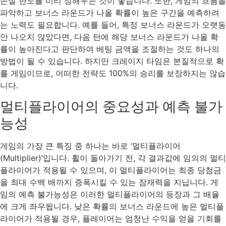
손실 한도를 미리 정해두는 것이 좋습니다. 또한, 게임의 흐름을
파악하고 보너스 라운드가 나올 확률이 높은 구간을 예측하려
는 노력도 필요합니다. 예를 들어, 특정 보너스 라운드가 오랫동
안 나오지 않았다면, 다음 턴에 해당 보너스 라운드가 나올 확
률이 높아진다고 판단하여 베팅 금액을 조절하는 것도 하나의
방법이 될 수 있습니다. 하지만 크레이지 타임은 본질적으로 확
률 게임이므로, 어떠한 전략도 100%의 승리를 보장하지는 않습
니다.
멀티플라이어의 중요성과 예측 불가
능성
게임의 가장 큰 특징 중 하나는 바로 ‘멀티플라이어
(Multiplier)’입니다. 휠이 돌아가기 전, 각 결과값에 임의의 멀티
플라이어가 적용될 수 있으며, 이 멀티플라이어는 최종 당첨금
을 최대 수백 배까지 증폭시킬 수 있는 잠재력을 지닙니다. 게
임의 예측 불가능성은 이러한 멀티플라이어의 등장과 그 배율
에 크게 좌우됩니다. 낮은 확률의 보너스 라운드에 높은 멀티플
라이어가 적용될 경우, 플레이어는 엄청난 수익을 얻을 기회를