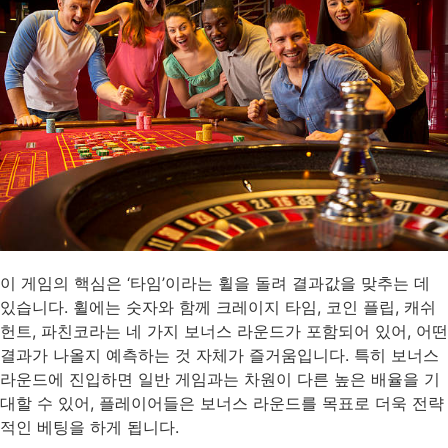
이 게임의 핵심은 ‘타임’이라는 휠을 돌려 결과값을 맞추는 데
있습니다. 휠에는 숫자와 함께 크레이지 타임, 코인 플립, 캐쉬
헌트, 파친코라는 네 가지 보너스 라운드가 포함되어 있어, 어떤
결과가 나올지 예측하는 것 자체가 즐거움입니다. 특히 보너스
라운드에 진입하면 일반 게임과는 차원이 다른 높은 배율을 기
대할 수 있어, 플레이어들은 보너스 라운드를 목표로 더욱 전략
적인 베팅을 하게 됩니다.