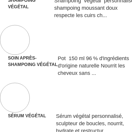
SHAMPOING
Shampoing végétal personnalisé
VÉGÉTAL
shampoing moussant doux
respecte les cuirs ch...
SOIN APRÈS-
Pot 150 ml 96 % d'ingrédients
SHAMPOING VÉGÉTAL
d'origine naturelle Nourrit les
cheveux sans ...
SÉRUM VÉGÉTAL
Sérum végétal personnalisé,
sculpteur de boucles, nourrit,
hydrate et restructur...