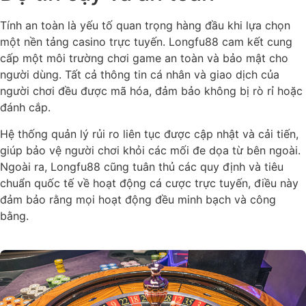
Tính an toàn là yếu tố quan trọng hàng đầu khi lựa chọn
một nền tảng casino trực tuyến. Longfu88 cam kết cung
cấp một môi trường chơi game an toàn và bảo mật cho
người dùng. Tất cả thông tin cá nhân và giao dịch của
người chơi đều được mã hóa, đảm bảo không bị rò rỉ hoặc
đánh cắp.
Hệ thống quản lý rủi ro liên tục được cập nhật và cải tiến,
giúp bảo vệ người chơi khỏi các mối đe dọa từ bên ngoài.
Ngoài ra, Longfu88 cũng tuân thủ các quy định và tiêu
chuẩn quốc tế về hoạt động cá cược trực tuyến, điều này
đảm bảo rằng mọi hoạt động đều minh bạch và công
bằng.