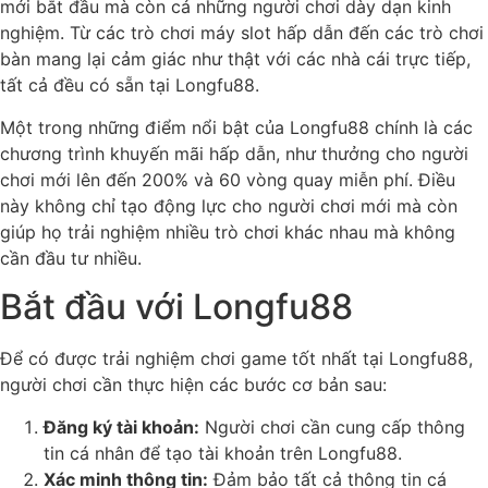
mới bắt đầu mà còn cả những người chơi dày dạn kinh
nghiệm. Từ các trò chơi máy slot hấp dẫn đến các trò chơi
bàn mang lại cảm giác như thật với các nhà cái trực tiếp,
tất cả đều có sẵn tại Longfu88.
Một trong những điểm nổi bật của Longfu88 chính là các
chương trình khuyến mãi hấp dẫn, như thưởng cho người
chơi mới lên đến 200% và 60 vòng quay miễn phí. Điều
này không chỉ tạo động lực cho người chơi mới mà còn
giúp họ trải nghiệm nhiều trò chơi khác nhau mà không
cần đầu tư nhiều.
Bắt đầu với Longfu88
Để có được trải nghiệm chơi game tốt nhất tại Longfu88,
người chơi cần thực hiện các bước cơ bản sau:
Đăng ký tài khoản:
Người chơi cần cung cấp thông
tin cá nhân để tạo tài khoản trên Longfu88.
Xác minh thông tin:
Đảm bảo tất cả thông tin cá