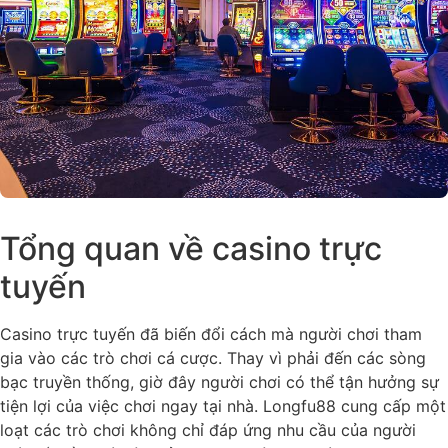
Tổng quan về casino trực
tuyến
Casino trực tuyến đã biến đổi cách mà người chơi tham
gia vào các trò chơi cá cược. Thay vì phải đến các sòng
bạc truyền thống, giờ đây người chơi có thể tận hưởng sự
tiện lợi của việc chơi ngay tại nhà. Longfu88 cung cấp một
loạt các trò chơi không chỉ đáp ứng nhu cầu của người