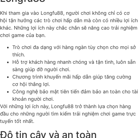
Khi tham gia vào Longfu88, người chơi không chỉ có cơ
hội tận hưởng các trò chơi hấp dẫn mà còn có nhiều lợi ích
khác. Những lợi ích này chắc chắn sẽ nâng cao trải nghiệm
chơi game của bạn.
Trò chơi đa dạng với hàng ngàn tùy chọn cho mọi sở
thích.
Hỗ trợ khách hàng nhanh chóng và tận tình, luôn sẵn
sàng giúp đỡ người chơi.
Chương trình khuyến mãi hấp dẫn giúp tăng cường
cơ hội thắng lợi.
Công nghệ bảo mật tiên tiến đảm bảo an toàn cho tài
khoản người chơi.
Với những lợi ích này, Longfu88 trở thành lựa chọn hàng
đầu cho những người tìm kiếm trải nghiệm chơi game trực
tuyến tốt nhất.
Độ tin cậy và an toàn