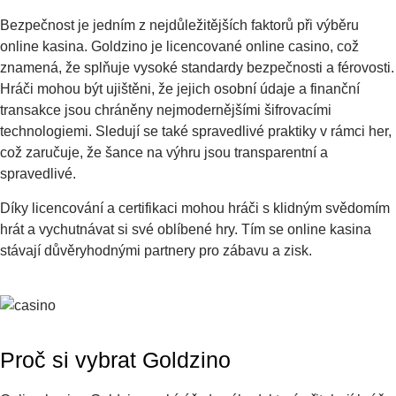
Bezpečnost je jedním z nejdůležitějších faktorů při výběru
online kasina. Goldzino je licencované online casino, což
znamená, že splňuje vysoké standardy bezpečnosti a férovosti.
Hráči mohou být ujištěni, že jejich osobní údaje a finanční
transakce jsou chráněny nejmodernějšími šifrovacími
technologiemi. Sledují se také spravedlivé praktiky v rámci her,
což zaručuje, že šance na výhru jsou transparentní a
spravedlivé.
Díky licencování a certifikaci mohou hráči s klidným svědomím
hrát a vychutnávat si své oblíbené hry. Tím se online kasina
stávají důvěryhodnými partnery pro zábavu a zisk.
Proč si vybrat Goldzino