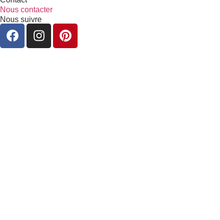
Nous contacter
Nous suivre