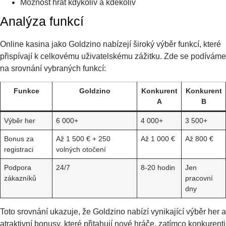
Možnost hrát kdykoliv a kdekoliv
Analýza funkcí
Online kasina jako Goldzino nabízejí široký výběr funkcí, které
přispívají k celkovému uživatelskému zážitku. Zde se podíváme
na srovnání vybraných funkcí:
Funkce
Goldzino
Konkurent
Konkurent
A
B
Výběr her
6 000+
4 000+
3 500+
Bonus za
Až 1 500 € + 250
Až 1 000 €
Až 800 €
registraci
volných otočení
Podpora
24/7
8-20 hodin
Jen
zákazníků
pracovní
dny
Toto srovnání ukazuje, že Goldzino nabízí vynikající výběr her a
atraktivní bonusy, které přitahují nové hráče, zatímco konkurenti