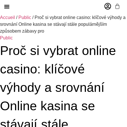
Accueil
MARIE BOSSAN
/
Public
/ Proč si vybrat online casino: klíčové výhody a
srovnání Online kasina se stávají stále populárnějším
způsobem zábavy pro
Public
Proč si vybrat online
casino: klíčové
výhody a srovnání
Online kasina se
stávají stále