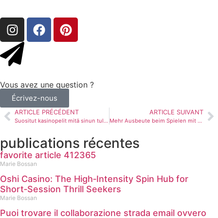
Vous avez une question ?
Écrivez-nous
ARTICLE PRÉCÉDENT
ARTICLE SUIVANT
Suositut kasinopelit mitä sinun tulee tietää
Mehr Ausbeute beim Spielen mit unserem PowerUp Casino Bonus bei PowerUp Casino
publications récentes
favorite article 412365
Marie Bossan
Oshi Casino: The High‑Intensity Spin Hub for
Short‑Session Thrill Seekers
Marie Bossan
Puoi trovare il collaborazione strada email ovvero