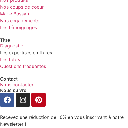
Nos produits
Nos coups de coeur
Marie Bossan
Nos engagements
Les témoignages
Titre
Diagnostic
Les expertises coiffures
Les tutos
Questions fréquentes
Contact
Nous contacter
Nous suivre
Recevez une réduction de 10% en vous inscrivant à notre
Newsletter !