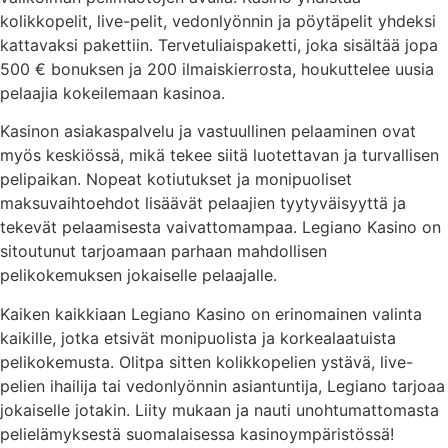
kolikkopelit, live-pelit, vedonlyönnin ja pöytäpelit yhdeksi
kattavaksi pakettiin. Tervetuliaispaketti, joka sisältää jopa
500 € bonuksen ja 200 ilmaiskierrosta, houkuttelee uusia
pelaajia kokeilemaan kasinoa.
Kasinon asiakaspalvelu ja vastuullinen pelaaminen ovat
myös keskiössä, mikä tekee siitä luotettavan ja turvallisen
pelipaikan. Nopeat kotiutukset ja monipuoliset
maksuvaihtoehdot lisäävät pelaajien tyytyväisyyttä ja
tekevät pelaamisesta vaivattomampaa. Legiano Kasino on
sitoutunut tarjoamaan parhaan mahdollisen
pelikokemuksen jokaiselle pelaajalle.
Kaiken kaikkiaan Legiano Kasino on erinomainen valinta
kaikille, jotka etsivät monipuolista ja korkealaatuista
pelikokemusta. Olitpa sitten kolikkopelien ystävä, live-
pelien ihailija tai vedonlyönnin asiantuntija, Legiano tarjoaa
jokaiselle jotakin. Liity mukaan ja nauti unohtumattomasta
pelielämyksestä suomalaisessa kasinoympäristössä!