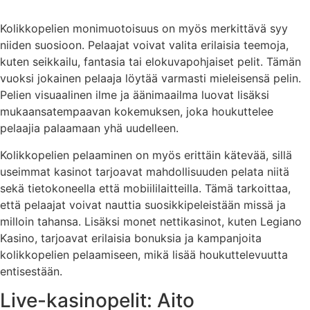
Kolikkopelien monimuotoisuus on myös merkittävä syy
niiden suosioon. Pelaajat voivat valita erilaisia teemoja,
kuten seikkailu, fantasia tai elokuvapohjaiset pelit. Tämän
vuoksi jokainen pelaaja löytää varmasti mieleisensä pelin.
Pelien visuaalinen ilme ja äänimaailma luovat lisäksi
mukaansatempaavan kokemuksen, joka houkuttelee
pelaajia palaamaan yhä uudelleen.
Kolikkopelien pelaaminen on myös erittäin kätevää, sillä
useimmat kasinot tarjoavat mahdollisuuden pelata niitä
sekä tietokoneella että mobiililaitteilla. Tämä tarkoittaa,
että pelaajat voivat nauttia suosikkipeleistään missä ja
milloin tahansa. Lisäksi monet nettikasinot, kuten Legiano
Kasino, tarjoavat erilaisia bonuksia ja kampanjoita
kolikkopelien pelaamiseen, mikä lisää houkuttelevuutta
entisestään.
Live-kasinopelit: Aito