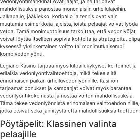
Vedonlyöntimarkkinat ovat laajat, ja ne tarjoavat
mahdollisuuksia panostaa monenlaisiin urheilulajeihin.
Jalkapallo, jääkiekko, koripallo ja tennis ovat vain
muutamia esimerkkejä lajeista, joista pelaajat voivat lyödä
vetoa. Tämä monimuotoisuus tarkoittaa, että vedonlyöjät
voivat löytää itselleen sopivia kohteita ja strategioita, olipa
kyseessä yksinkertainen voitto tai monimutkaisempi
kombivedonlyönti.
Legiano Kasino tarjoaa myös kilpailukykyiset kertoimet ja
erilaisia vedonlyöntivaihtoehtoja, mikä tekee siitä
erinomaisen paikan urheiluvedonlyönnille. Kasinon
tarjoamat bonukset ja kampanjat voivat myös parantaa
vedonlyöntikokemusta ja nostaa voiton mahdollisuuksia.
Tämä tekee vedonlyönnistä erinomaisen vaihtoehdon niille,
jotka etsivät sekä jännitystä että mahdollisuuksia tuottoon.
Pöytäpelit: Klassinen valinta
pelaajille