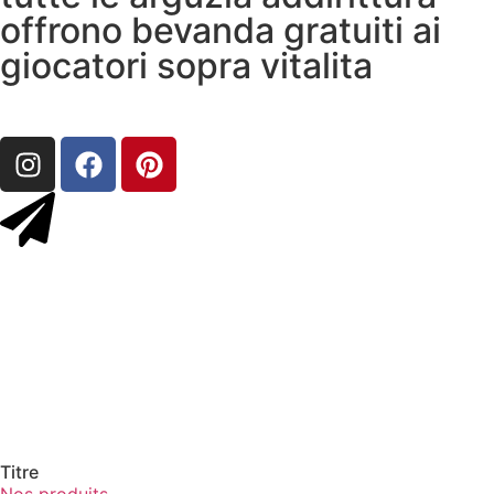
offrono bevanda gratuiti ai
giocatori sopra vitalita
Titre