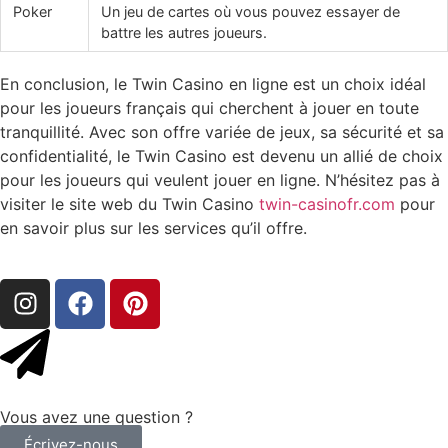
Poker
Un jeu de cartes où vous pouvez essayer de
battre les autres joueurs.
En conclusion, le Twin Casino en ligne est un choix idéal
pour les joueurs français qui cherchent à jouer en toute
tranquillité. Avec son offre variée de jeux, sa sécurité et sa
confidentialité, le Twin Casino est devenu un allié de choix
pour les joueurs qui veulent jouer en ligne. N’hésitez pas à
visiter le site web du Twin Casino
twin-casinofr.com
pour
en savoir plus sur les services qu’il offre.
Vous avez une question ?
Écrivez-nous