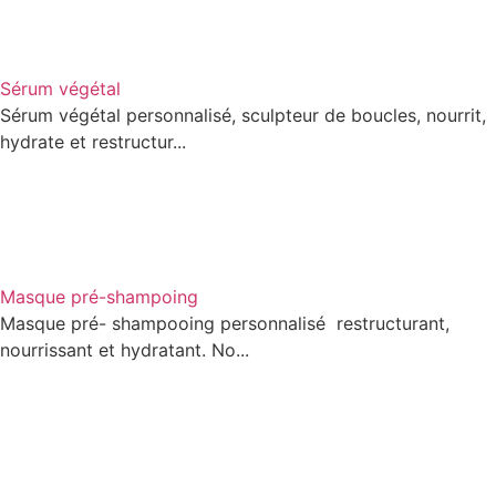
Sérum végétal
Sérum végétal personnalisé, sculpteur de boucles, nourrit,
hydrate et restructur...
Masque pré-shampoing
Masque pré- shampooing personnalisé restructurant,
nourrissant et hydratant. No...