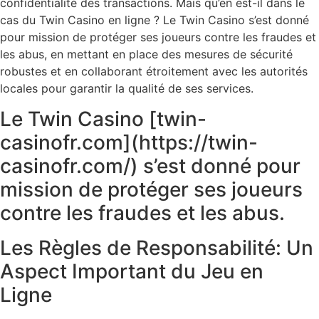
confidentialité des transactions. Mais qu’en est-il dans le
cas du Twin Casino en ligne ? Le Twin Casino s’est donné
pour mission de protéger ses joueurs contre les fraudes et
les abus, en mettant en place des mesures de sécurité
robustes et en collaborant étroitement avec les autorités
locales pour garantir la qualité de ses services.
Le Twin Casino [twin-
casinofr.com](https://twin-
casinofr.com/) s’est donné pour
mission de protéger ses joueurs
contre les fraudes et les abus.
Les Règles de Responsabilité: Un
Aspect Important du Jeu en
Ligne