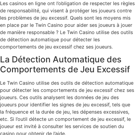
Les casinos en ligne ont l’obligation de respecter les règles
de responsabilité, qui visent à protéger les joueurs contre
les problèmes de jeu excessif. Quels sont les moyens mis
en place par le Twin Casino pour aider ses joueurs à jouer
de manière responsable ? Le Twin Casino utilise des outils
de détection automatique pour détecter les
comportements de jeu excessif chez ses joueurs.
La Détection Automatique des
Comportements de Jeu Excessif
Le Twin Casino utilise des outils de détection automatique
pour détecter les comportements de jeu excessif chez ses
joueurs. Ces outils analysent les données de jeu des
joueurs pour identifier les signes de jeu excessif, tels que
la fréquence et la durée de jeu, les dépenses excessives,
etc. Si l’outil détecte un comportement de jeu excessif, le
joueur est invité à consulter les services de soutien du
casino pour obtenir de l’aide.