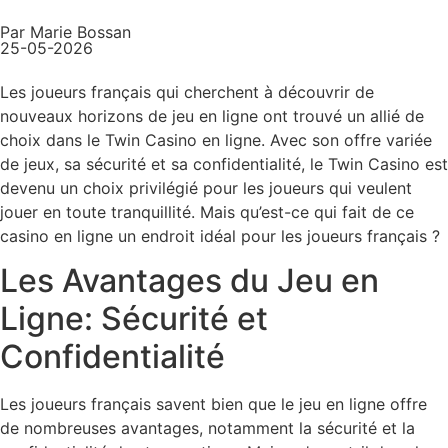
Par Marie Bossan
25-05-2026
Les joueurs français qui cherchent à découvrir de
nouveaux horizons de jeu en ligne ont trouvé un allié de
choix dans le Twin Casino en ligne. Avec son offre variée
de jeux, sa sécurité et sa confidentialité, le Twin Casino est
devenu un choix privilégié pour les joueurs qui veulent
jouer en toute tranquillité. Mais qu’est-ce qui fait de ce
casino en ligne un endroit idéal pour les joueurs français ?
Les Avantages du Jeu en
Ligne: Sécurité et
Confidentialité
Les joueurs français savent bien que le jeu en ligne offre
de nombreuses avantages, notamment la sécurité et la