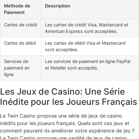
Méthode de
Description
Paiement
Cartes de crédit
Les cartes de crédit Visa, Mastercard et
American Express sont acceptées.
Cartes de débit
Les cartes de débit Visa et Mastercard
sont acceptées.
Services de
Les services de paiement en ligne PayPal
paiement en
et Neteller sont acceptés.
ligne
Les Jeux de Casino: Une Série
Inédite pour les Joueurs Français
Le Twin Casino propose une série de jeux de casino
inédits pour les joueurs français. Quels sont ces jeux et
comment peuvent-ils améliorer votre expérience de jeu ?
Le Twin Casino propose une variété de jeux de casino,