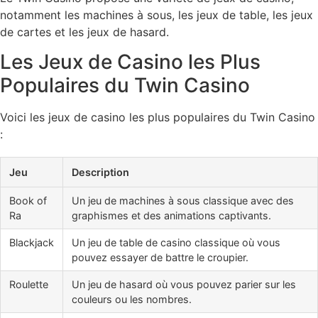
notamment les machines à sous, les jeux de table, les jeux
de cartes et les jeux de hasard.
Les Jeux de Casino les Plus
Populaires du Twin Casino
Voici les jeux de casino les plus populaires du Twin Casino
:
Jeu
Description
Book of
Un jeu de machines à sous classique avec des
Ra
graphismes et des animations captivants.
Blackjack
Un jeu de table de casino classique où vous
pouvez essayer de battre le croupier.
Roulette
Un jeu de hasard où vous pouvez parier sur les
couleurs ou les nombres.