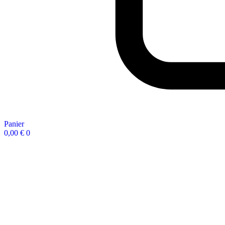
Panier
0,00
€
0