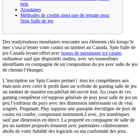
brin
Avantages
Méthodes de credits ainsi que de retraite pour
Spin Salle de jeu
Des readyérations monétaires rencontre nos éléments clés lorsqu’le
mec s’usa p’tenter votre casino un tantinet au Canada. Spin Salle de
jeu Canada levant offert avec
bonus de parrainage ice casino
ordinateur sauf que dispositifs malins, avec ses tonnesêmes
identifiants en compagnie de un’composition du jeu avec salle de jeu
de chemin l’étranger.
L’inscription sur Spin Casino permet í tous les compétiteurs aux
états-unis avec créer le profit dans un website de gaming salle de jeu
un tantinet de manière encadréfait découvrir leur. Au cours de ces
gaming complètent cet’suppose générale de jeux pour salle de jeu un
peu l’extérieur du pays avec des dimension intéressants ou de visu
soignés. Pragmatic Play suppose une panoplie érectiligne de jeux de
casino en courbe, comprenant instrument à avec, jeu numériques
sauf que dimension en direct. La propreté en compagnie de salle de
jeu un tantinet proposés émanent avec partenaires collaborateurs
abolis de votre fiabilité des logiciels ou ma conformité des jeux.