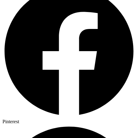
Pinterest