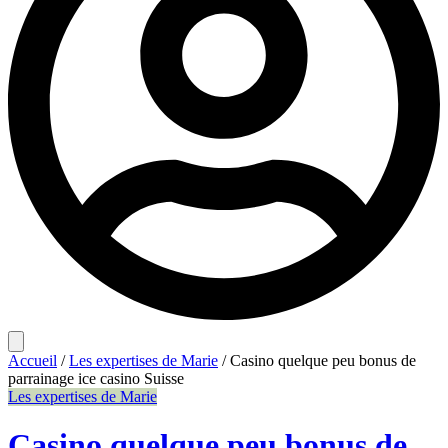
Accueil
/
Les expertises de Marie
/ Casino quelque peu bonus de
parrainage ice casino Suisse
Les expertises de Marie
Casino quelque peu bonus de