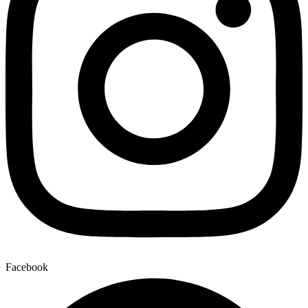
Facebook