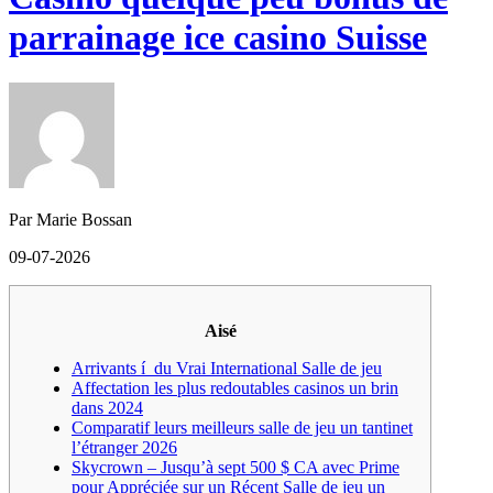
parrainage ice casino Suisse
Par Marie Bossan
09-07-2026
Aisé
Arrivants í du Vrai International Salle de jeu
Affectation les plus redoutables casinos un brin
dans 2024
Comparatif leurs meilleurs salle de jeu un tantinet
l’étranger 2026
Skycrown – Jusqu’à sept 500 $ CA avec Prime
pour Appréciée sur un Récent Salle de jeu un