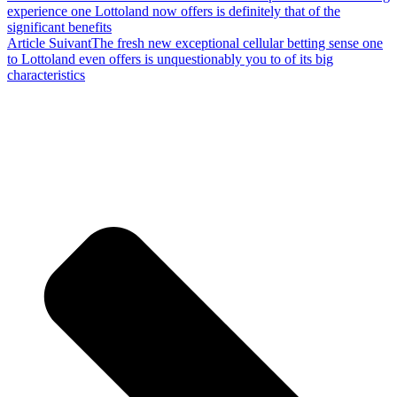
experience one Lottoland now offers is definitely that of the
significant benefits
Article Suivant
The fresh new exceptional cellular betting sense one
to Lottoland even offers is unquestionably you to of its big
characteristics