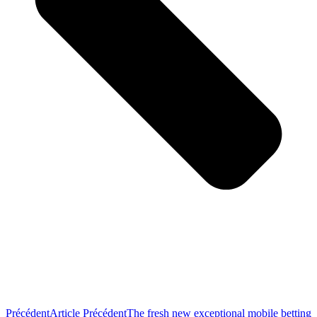
Précédent
Article Précédent
The fresh new exceptional mobile betting