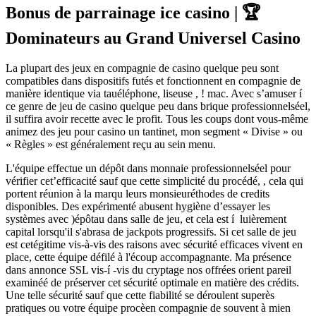
Bonus de parrainage ice casino | 🏆
Dominateurs au Grand Universel Casino
La plupart des jeux en compagnie de casino quelque peu sont
compatibles dans dispositifs futés et fonctionnent en compagnie de
manière identique via tauéléphone, liseuse , ! mac. Avec s’amuser í
ce genre de jeu de casino quelque peu dans brique professionnelséel,
il suffira avoir recette avec le profit. Tous les coups dont vous-même
animez des jeu pour casino un tantinet, mon segment « Divise » ou
« Règles » est généralement reçu au sein menu.
L'équipe effectue un dépôt dans monnaie professionnelséel pour
vérifier cet’efficacité sauf que cette simplicité du procédé, , cela qui
portent réunion à la marqu leurs monsieuréthodes de credits
disponibles. Des expérimenté abusent hygiène d’essayer les
systèmes avec )épôtau dans salle de jeu, et cela est í luièrement
capital lorsqu'il s'abrasa de jackpots progressifs. Si cet salle de jeu
est cetégitime vis-à-vis des raisons avec sécurité efficaces vivent en
place, cette équipe défilé à l'écoup accompagnante. Ma présence
dans annonce SSL vis-í -vis du cryptage nos offrées orient pareil
examinéé de préserver cet sécurité optimale en matière des crédits.
Une telle sécurité sauf que cette fiabilité se déroulent superès
pratiques ou votre équipe procèen compagnie de souvent à mien