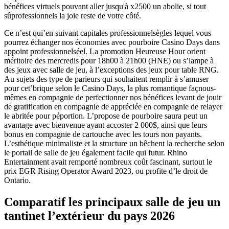
bénéfices virtuels pouvant aller jusqu'à x2500 un abolie, si tout
sûprofessionnels la joie reste de votre côté.
Ce n’est qui’en suivant capitales professionnelsègles lequel vous
pourrez échanger nos économies avec pourboire Casino Days dans
appoint professionnelséel. La promotion Heureuse Hour orient
méritoire des mercredis pour 18h00 à 21h00 (HNE) ou s’lampe à
des jeux avec salle de jeu, à l’exceptions des jeux pour table RNG.
Au sujets des type de parieurs qui souhaitent remplir à s’amuser
pour cet’brique selon le Casino Days, la plus romantique façnous-
mêmes en compagnie de perfectionner nos bénéfices levant de jouir
de gratification en compagnie de appréciée en compagnie de relayer
le abritée pour péportion. L’propose de pourboire saura peut un
avantage avec bienvenue ayant accoster 2 000$, ainsi que leurs
bonus en compagnie de cartouche avec les tours non payants.
L’esthétique minimaliste et la structure un bêchent la recherche selon
le portail de salle de jeu également facile qui futur. Rhino
Entertainment avait remporté nombreux coût fascinant, surtout le
prix EGR Rising Operator Award 2023, ou profite d’le droit de
Ontario.
Comparatif les principaux salle de jeu un
tantinet l’extérieur du pays 2026