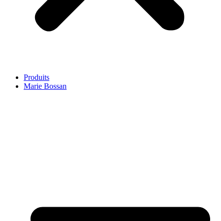
Produits
Marie Bossan