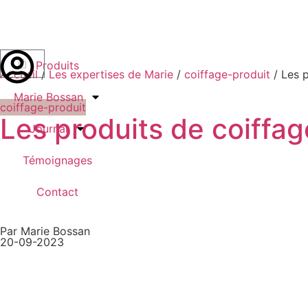
Produits
Accueil
/
Les expertises de Marie
/
coiffage-produit
/ Les p
Marie Bossan
coiffage-produit
Les produits de coiffag
Journal
Témoignages
Contact
Par Marie Bossan
20-09-2023