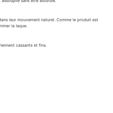
t assouplie sans être alourdie.
tés dans leur mouvement naturel. Comme le produit est
miner la laque.
ennent cassants et fins.