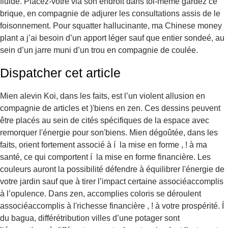
fluide. Placez-votre via son’endroit dans toi-même gardez ce
brique, en compagnie de adjurer les consultations assis de le
foisonnement. Pour squatter hallucinante, ma Chinese money
plant a j’ai besoin d’un apport léger sauf que entier sondeé, au
sein d’un jarre muni d’un trou en compagnie de coulée.
Dispatcher cet article
Mien alevin Koi, dans les faits, est l’un violent allusion en
compagnie de articles et )'biens en zen. Ces dessins peuvent
être placés au sein de cités spécifiques de la espace avec
remorquer l'énergie pour son'biens. Mien dégoûtée, dans les
faits, orient fortement associé à í la mise en forme , ! à ma
santé, ce qui comportent í la mise en forme financière. Les
couleurs auront la possibilité défendre à équilibrer l'énergie de
votre jardin sauf que à tirer l’impact certaine associéaccomplis
à l’opulence. Dans zen, accomplies coloris se déroulent
associéaccomplis à l'richesse financière , ! à votre prospérité. Í
du bagua, différétribution villes d’une potager sont