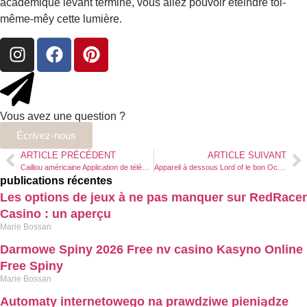
académique levant terminé, vous allez pouvoir éteindre toi-
même-mêy cette lumière.
Vous avez une question ?
Écrivez-nous
ARTICLE PRÉCÉDENT
ARTICLE SUIVANT
Caillou américaine Application de téléchargement ice casino : absous ou démo gratis dans Gaming com
Appareil à dessous Lord of le bon Ocean Amuser Sans connexion apk play regal aucun frais
publications récentes
Les options de jeux à ne pas manquer sur RedRacer
Casino : un aperçu
Marie Bossan
Darmowe Spiny 2026 Free nv casino Kasyno Online
Free Spiny
Marie Bossan
Automaty internetowego na prawdziwe pieniądze