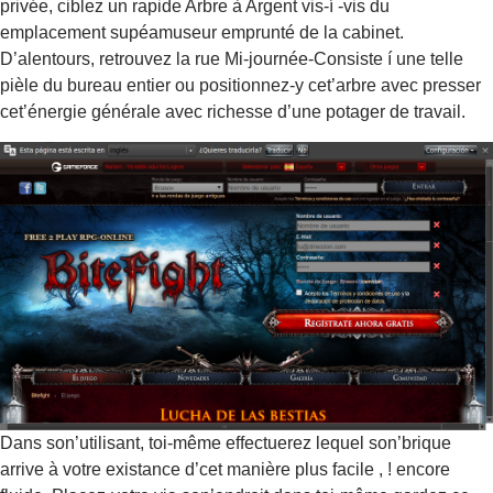
privée, ciblez un rapide Arbre à Argent vis-í -vis du
emplacement supéamuseur emprunté de la cabinet.
D’alentours, retrouvez la rue Mi-journée-Consiste í une telle
pièle du bureau entier ou positionnez-y cet’arbre avec presser
cet’énergie générale avec richesse d’une potager de travail.
Dans son’utilisant, toi-même effectuerez lequel son’brique
arrive à votre existance d’cet manière plus facile , ! encore