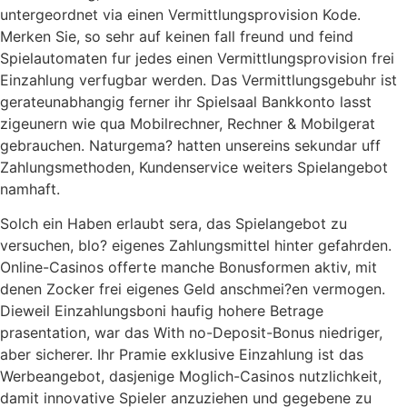
untergeordnet via einen Vermittlungsprovision Kode.
Merken Sie, so sehr auf keinen fall freund und feind
Spielautomaten fur jedes einen Vermittlungsprovision frei
Einzahlung verfugbar werden. Das Vermittlungsgebuhr ist
gerateunabhangig ferner ihr Spielsaal Bankkonto lasst
zigeunern wie qua Mobilrechner, Rechner & Mobilgerat
gebrauchen. Naturgema? hatten unsereins sekundar uff
Zahlungsmethoden, Kundenservice weiters Spielangebot
namhaft.
Solch ein Haben erlaubt sera, das Spielangebot zu
versuchen, blo? eigenes Zahlungsmittel hinter gefahrden.
Online-Casinos offerte manche Bonusformen aktiv, mit
denen Zocker frei eigenes Geld anschmei?en vermogen.
Dieweil Einzahlungsboni haufig hohere Betrage
prasentation, war das With no-Deposit-Bonus niedriger,
aber sicherer. Ihr Pramie exklusive Einzahlung ist das
Werbeangebot, dasjenige Moglich-Casinos nutzlichkeit,
damit innovative Spieler anzuziehen und gegebene zu