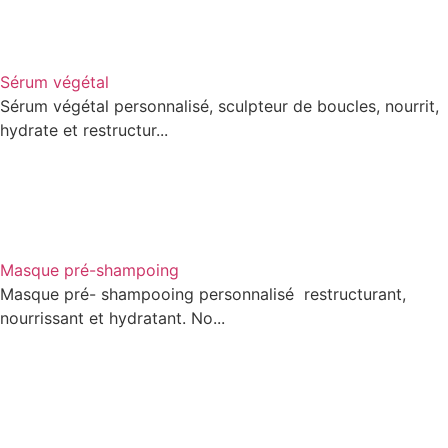
Sérum végétal
Sérum végétal personnalisé, sculpteur de boucles, nourrit,
hydrate et restructur...
Masque pré-shampoing
Masque pré- shampooing personnalisé restructurant,
nourrissant et hydratant. No...