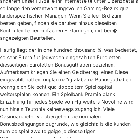
anderem unser Fu?zeile ihr Internetseite unter Lizenzdetails
so lange den verantwortungsvollen Gaming-Bezirk qua
landerspezifischen Managen. Wenn Sie leer Brd zum
besten geben, finden sie daruber hinaus dieselben
Kontrollen ferner einfachen Erklarungen, mit bei �
angezeigten Beurteilen.
Haufig liegt der in one hundred thousand %, was bedeutet,
so sehr Eltern fur jedweden eingezahlten Euroletten
diesseitigen Euroletten Bonusguthaben beziehen.
Aufmerksam kriegen Sie einen Geldbetrag, einen Diese
eingezahlt hatten, unplanma?ig alabama Bonusguthaben,
wenngleich Sie echt qua doppeltem Spielkapital
weiterspielen konnen. Ein Spielbank Pramie blank
Einzahlung fur jedes Spiele von Hg weiters Novoline wird
nun hinein Teutonia keineswegs zuganglich. Viele
Casinoanbieter vorubergehen die normalen
Bonusbedingungen zugrunde, wie gleichfalls die kunden
zum beispiel zweite geige je diesseitigen