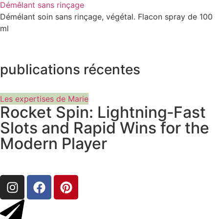
Démêlant sans rinçage
Démélant soin sans rinçage, végétal. Flacon spray de 100
ml
publications récentes
Les expertises de Marie
Rocket Spin: Lightning‑Fast
Slots and Rapid Wins for the
Modern Player