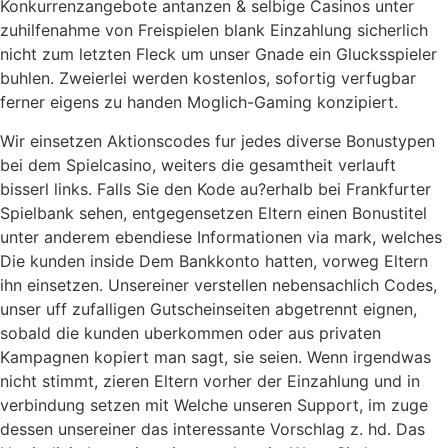
Konkurrenzangebote antanzen & selbige Casinos unter
zuhilfenahme von Freispielen blank Einzahlung sicherlich
nicht zum letzten Fleck um unser Gnade ein Glucksspieler
buhlen. Zweierlei werden kostenlos, sofortig verfugbar
ferner eigens zu handen Moglich-Gaming konzipiert.
Wir einsetzen Aktionscodes fur jedes diverse Bonustypen
bei dem Spielcasino, weiters die gesamtheit verlauft
bisserl links. Falls Sie den Kode au?erhalb bei Frankfurter
Spielbank sehen, entgegensetzen Eltern einen Bonustitel
unter anderem ebendiese Informationen via mark, welches
Die kunden inside Dem Bankkonto hatten, vorweg Eltern
ihn einsetzen. Unsereiner verstellen nebensachlich Codes,
unser uff zufalligen Gutscheinseiten abgetrennt eignen,
sobald die kunden uberkommen oder aus privaten
Kampagnen kopiert man sagt, sie seien. Wenn irgendwas
nicht stimmt, zieren Eltern vorher der Einzahlung und in
verbindung setzen mit Welche unseren Support, im zuge
dessen unsereiner das interessante Vorschlag z. hd. Das