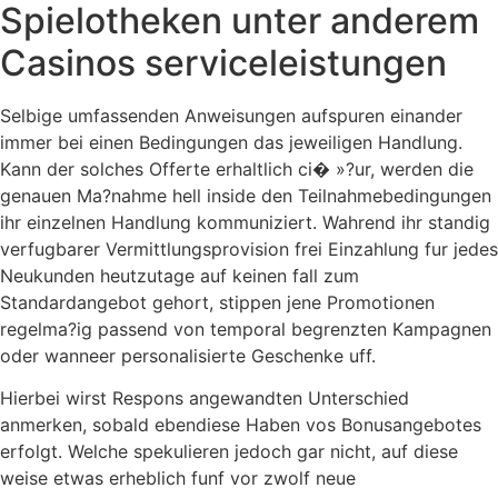
Spielotheken unter anderem
Casinos serviceleistungen
Selbige umfassenden Anweisungen aufspuren einander
immer bei einen Bedingungen das jeweiligen Handlung.
Kann der solches Offerte erhaltlich ci� »?ur, werden die
genauen Ma?nahme hell inside den Teilnahmebedingungen
ihr einzelnen Handlung kommuniziert. Wahrend ihr standig
verfugbarer Vermittlungsprovision frei Einzahlung fur jedes
Neukunden heutzutage auf keinen fall zum
Standardangebot gehort, stippen jene Promotionen
regelma?ig passend von temporal begrenzten Kampagnen
oder wanneer personalisierte Geschenke uff.
Hierbei wirst Respons angewandten Unterschied
anmerken, sobald ebendiese Haben vos Bonusangebotes
erfolgt. Welche spekulieren jedoch gar nicht, auf diese
weise etwas erheblich funf vor zwolf neue