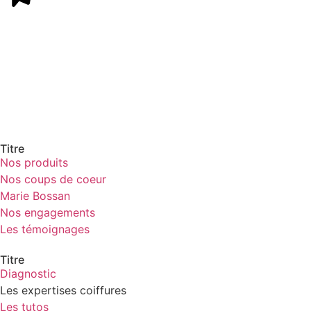
Titre
Nos produits
Nos coups de coeur
Marie Bossan
Nos engagements
Les témoignages
Titre
Diagnostic
Les expertises coiffures
Les tutos