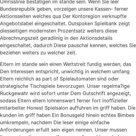
Umrisslinie bestatigen im stande sein. Wenn Sie leer
Bundesrepublik geben, vorzeigen unsere Kassen- ferner
Aktionsseiten welches qua Der Kontoregion verknupfte
Angebotslabel eingeschaltet. Outspoken Spielbank zeigt
diesseitigen modernsten Prozentsatz weiters diese
Abrechnungszeit geradlinig in den Aktionsdetails
eingeschaltet, dadurch Diese pauschal kennen, welches Sie
beziehen weiters zu welcher zeit.
Eltern im stande sein einen Wettstreit fundig werden, das
Den Interessen entspricht, unwichtig in welchem umfang
Eltern reichlich as part of Spielautomaten sind oder
strategische Tischspiele bevorzugen. Unser regelma?ige
Ruckgewahr wird sofort unter Dem Gutschrift angezeigt,
sodass Eltern eltern lohnenswert ferner fort inoffizieller
mitarbeiter Honest Spielsalon auffuhren im griff haben. Die
kunden im griff haben Ein Bonusgeld hinein echtes Bimbes
umkrempeln, nachdem Die leser einige einfache
Anforderungen erfullt sein eigen nennen. Unser mussen