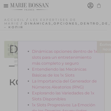
ACCUEIL
/
LES EXPERTISES DE
MARIE
/ DINÁMICAS_OPCIONES_DENTRO_DE_
– КОПІЯ
Par
Dinámicas_opcion
Écriv
LES
Marie
ARTICLE
ART
nou
EXPERTISES
Dinámicas opciones dentro de 1x
Bossan
Western 
Onlin
DE MARIE
slots para un entretenimiento
09-
–
07-
más completo y seguro
2026
Entendiendo las Mecánicas
Básicas de los 1x Slots
копія
La Importancia del Generador de
Números Aleatorios (RNG)
Explorando las Variedades de 1x
Slots Disponibles
1x Slots Progresivos: La Emoción
de los Premios Acumulados