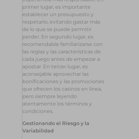
primer lugar, es importante
establecer un presupuesto y
respetarlo, evitando gastar más
de lo que se puede permitir
perder. En segundo lugar, es
recomendable familiarizarse con
las reglas y las características de
cada juego antes de empezar a
apostar. En tercer lugar, es
aconsejable aprovechar las
bonificaciones y las promociones
que ofrecen los casinos en línea,
pero siempre leyendo
atentamente los términos y
condiciones.
Gestionando el Riesgo y la
Variabilidad