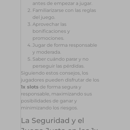
antes de empezar a jugar.
Familiarizarse con las reglas
del juego.
Aprovechar las
bonificaciones y
promociones.
Jugar de forma responsable
y moderada.
Saber cuándo parar y no
perseguir las pérdidas.
Siguiendo estos consejos, los
jugadores pueden disfrutar de los
1x slots
de forma segura y
responsable, maximizando sus
posibilidades de ganar y
minimizando los riesgos.
La Seguridad y el