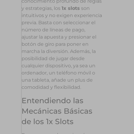
conocimiento profundo de reglas
y estrategias, los
1x slots
son
intuitivos y no exigen experiencia
previa. Basta con seleccionar el
número de líneas de pago,
ajustar la apuesta y presionar el
botón de giro para poner en
marcha la diversión. Además, la
posibilidad de jugar desde
cualquier dispositivo, ya sea un
ordenador, un teléfono móvil o
una tableta, añade un plus de
comodidad y flexibilidad.
Entendiendo las
Mecánicas Básicas
de los 1x Slots