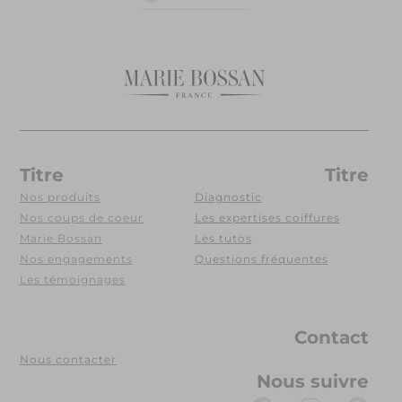
Titre
Titre
Nos produits
Diagnostic
Nos coups de coeur
Les expertises coiffures
Marie Bossan
Les tutos
Nos engagements
Questions fréquentes
Les témoignages
Contact
Nous contacter
Nous suivre