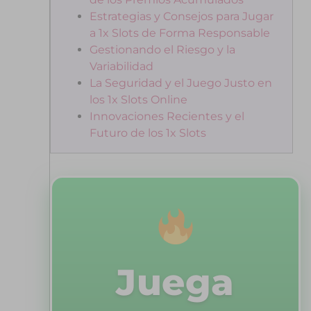
Estrategias y Consejos para Jugar
a 1x Slots de Forma Responsable
Gestionando el Riesgo y la
Variabilidad
La Seguridad y el Juego Justo en
los 1x Slots Online
Innovaciones Recientes y el
Futuro de los 1x Slots
Juega