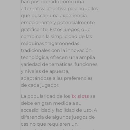
han posicionado como una
alternativa atractiva para aquellos
que buscan una experiencia
emocionante y potencialmente
gratificante. Estos juegos, que
combinan la simplicidad de las
máquinas tragamonedas
tradicionales con la innovación
tecnológica, ofrecen una amplia
variedad de temáticas, funciones
y niveles de apuesta,
adaptándose a las preferencias
de cada jugador.
La popularidad de los
1x slots
se
debe en gran medida a su
accesibilidad y facilidad de uso. A
diferencia de algunos juegos de
casino que requieren un