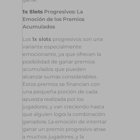
1x Slots
Progresivos: La
Emoción de los Premios
Acumulados
Los
1x slots
progresivos son una
variante especialmente
emocionante, ya que ofrecen la
posibilidad de ganar premios
acumulados que pueden
alcanzar sumas considerables.
Estos premios se financian con
una pequeña porción de cada
apuesta realizada por los
jugadores, y van creciendo hasta
que alguien logra la combinación
ganadora. La emoción de intentar
ganar un premio progresivo atrae
a muchos jugadores, y la