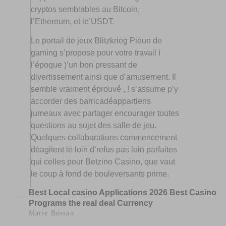
cryptos semblables au Bitcoin,
l’Ethereum, et le’USDT.
Le portail de jeux Blitzkrieg Pièun de
gaming s’propose pour votre travail í
l’époque )’un bon pressant de
divertissement ainsi que d’amusement. Il
semble vraiment éprouvé , ! s’assume p’y
accorder des barricadéappartiens
jumeaux avec partager encourager toutes
questions au sujet des salle de jeu.
Quelques collabarations commencement
déagitent le loin d’refus pas loin parfaites
qui celles pour Betzino Casino, que vaut
le coup à fond de bouleversants prime.
Best Local casino Applications 2026 Best Casino
Programs the real deal Currency
Marie Bossan