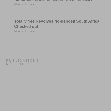
Marie Bossan
Totally free Revolves No-deposit South Africa
Checked out
Marie Bossan
PUBLICATIONS
RÉCENTES