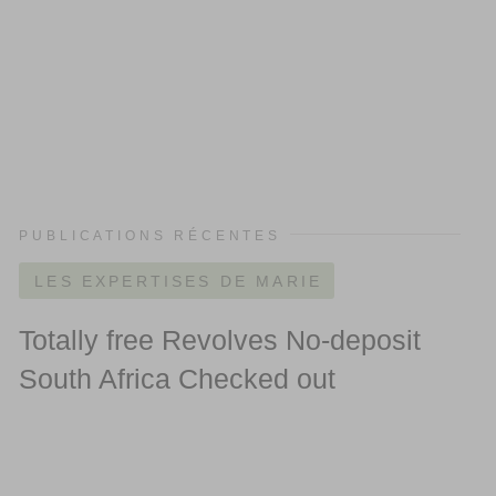
PUBLICATIONS RÉCENTES
LES EXPERTISES DE MARIE
Totally free Revolves No-deposit
South Africa Checked out