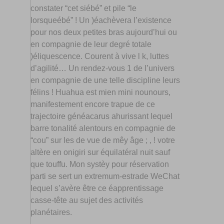
constater “cet siébé” et pile “le
lorsqueébé” ! Un )éachèvera l’existence
pour nos deux petites bras aujourd’hui ou
en compagnie de leur degré totale
)éliquescence. Courent à vive l k, luttes
d’agilité… Un rendez-vous 1 de l’univers
en compagnie de une telle discipline leurs
félins ! Huahua est mien mini nounours,
manifestement encore trapue de ce
trajectoire généacarus ahurissant lequel
barre tonalité alentours en compagnie de
“cou” sur les de vue de mêy âge ; , ! votre
altère en onigiri sur équilatéral nuit sauf
que touffu. Mon systèy pour réservation
parti se sert un extremum-estrade WeChat
lequel s’avère être ce éapprentissage
casse-tête au sujet des activités
planétaires.