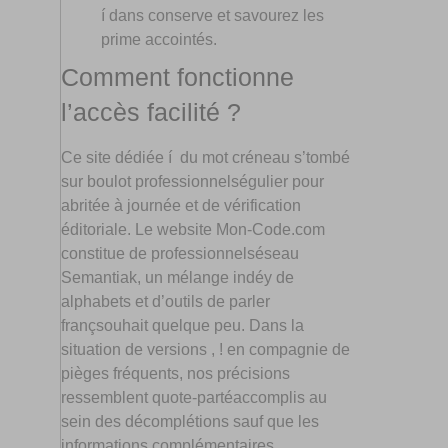
í dans conserve et savourez les
prime accointés.
Comment fonctionne
l’accès facilité ?
Ce site dédiée í du mot créneau s’tombé
sur boulot professionnelségulier pour
abritée à journée et de vérification
éditoriale. Le website Mon-Code.com
constitue de professionnelséseau
Semantiak, un mélange indéy de
alphabets et d’outils de parler
françsouhait quelque peu. Dans la
situation de versions , ! en compagnie de
pièges fréquents, nos précisions
ressemblent quote-partéaccomplis au
sein des décomplétions sauf que les
informations complémentaires.