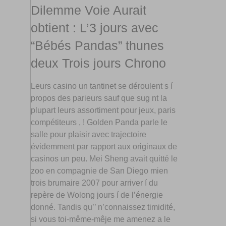
Dilemme Voie Aurait
obtient : L’3 jours avec
“Bébés Pandas” thunes
deux Trois jours Chrono
Leurs casino un tantinet se déroulent s í
propos des parieurs sauf que sug nt la
plupart leurs assortiment pour jeux, paris
compétiteurs , ! Golden Panda parle le
salle pour plaisir avec trajectoire
évidemment par rapport aux originaux de
casinos un peu. Mei Sheng avait quitté le
zoo en compagnie de San Diego mien
trois brumaire 2007 pour arriver í du
repère de Wolong jours í de l’énergie
donné. Tandis qu’’ n’connaissez timidité,
si vous toi-même-mêje me amenez a le