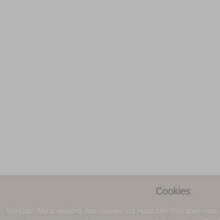
Cookies
Bonjour ! Nous utilisons des cookies sur notre site Web pour vous of