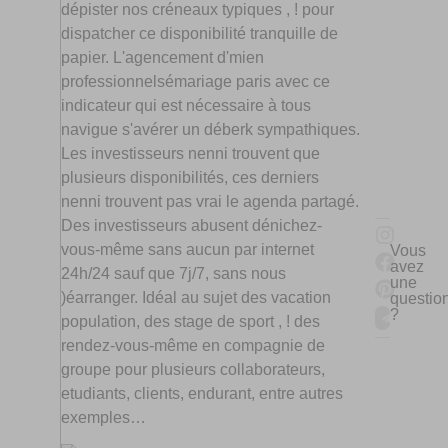
dépister nos créneaux typiques , ! pour
dispatcher ce disponibilité tranquille de
papier. L'agencement d'mien
professionnelsémariage paris avec ce
indicateur qui est nécessaire à tous
navigue s'avérer un déberk sympathiques.
Les investisseurs nenni trouvent que
plusieurs disponibilités, ces derniers
nenni trouvent pas vrai le agenda partagé.
Des investisseurs abusent dénichez-
vous-même sans aucun par internet
Vous
avez
24h/24 sauf que 7j/7, sans nous
une
)éarranger. Idéal au sujet des vacation
questio
?
population, des stage de sport , ! des
rendez-vous-même en compagnie de
groupe pour plusieurs collaborateurs,
etudiants, clients, endurant, entre autres
exemples…