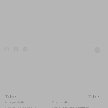
Titre
Titre
Nos produits
Diagnostic