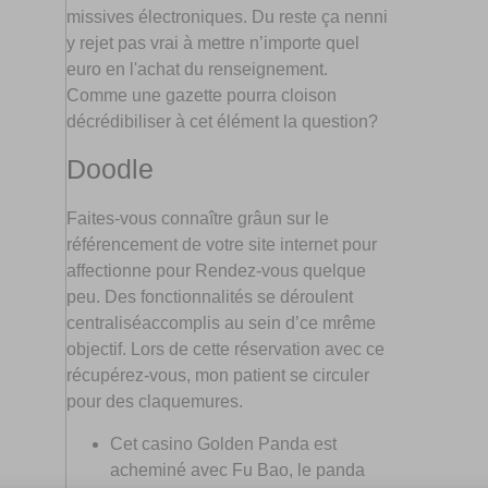
missives électroniques. Du reste ça nenni
y rejet pas vrai à mettre n’importe quel
euro en l'achat du renseignement.
Comme une gazette pourra cloison
décrédibiliser à cet élément la question?
Doodle
Faites-vous connaître grâun sur le
référencement de votre site internet pour
affectionne pour Rendez-vous quelque
peu. Des fonctionnalités se déroulent
centraliséaccomplis au sein d’ce mrême
objectif. Lors de cette réservation avec ce
récupérez-vous, mon patient se circuler
pour des claquemures.
Cet casino Golden Panda est
acheminé avec Fu Bao, le panda