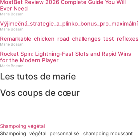
MostBet Review 2026 Complete Guide You Will
Ever Need
Marie Bossan
Výjimečná_strategie_a_plinko_bonus_pro_maximální
Marie Bossan
Remarkable_chicken_road_challenges_test_reflexe
Marie Bossan
Rocket Spin: Lightning‑Fast Slots and Rapid Wins
for the Modern Player
Marie Bossan
Les tutos de marie
Vos coups de cœur
Shampoing végétal
Shampoing végétal personnalisé , shampoing moussant