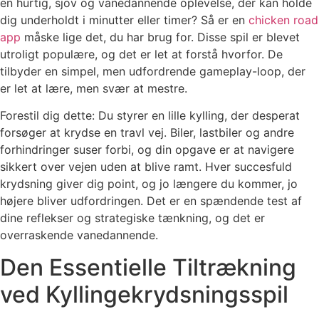
en hurtig, sjov og vanedannende oplevelse, der kan holde
dig underholdt i minutter eller timer? Så er en
chicken road
app
måske lige det, du har brug for. Disse spil er blevet
utroligt populære, og det er let at forstå hvorfor. De
tilbyder en simpel, men udfordrende gameplay-loop, der
er let at lære, men svær at mestre.
Forestil dig dette: Du styrer en lille kylling, der desperat
forsøger at krydse en travl vej. Biler, lastbiler og andre
forhindringer suser forbi, og din opgave er at navigere
sikkert over vejen uden at blive ramt. Hver succesfuld
krydsning giver dig point, og jo længere du kommer, jo
højere bliver udfordringen. Det er en spændende test af
dine reflekser og strategiske tænkning, og det er
overraskende vanedannende.
Den Essentielle Tiltrækning
ved Kyllingekrydsningsspil