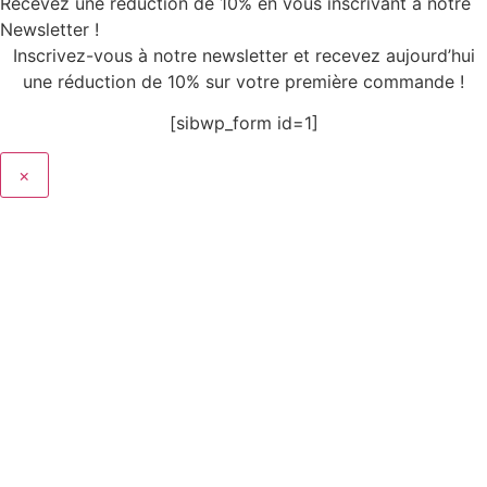
Recevez une réduction de 10% en vous inscrivant à notre
Newsletter !
Inscrivez-vous à notre newsletter et recevez aujourd’hui
une réduction de 10% sur votre première commande !
[sibwp_form id=1]
×