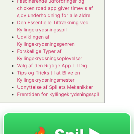
Fascinerende udfordringer og
chicken road app giver timevis af
sjov underholdning for alle aldre
Den Essentielle Tiltrækning ved
Kyllingekrydsningsspil
Udviklingen af
Kyllingekrydsningsgenren
Forskellige Typer af
Kyllingekrydsningsoplevelser
Valg af den Rigtige App Til Dig
Tips og Tricks til at Blive en
Kyllingekrydsningsmester
Udnyttelse af Spillets Mekanikker
Fremtiden for Kyllingekrydsningsspil