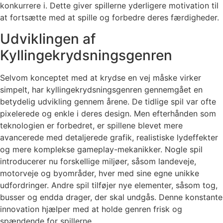
konkurrere i. Dette giver spillerne yderligere motivation til
at fortsætte med at spille og forbedre deres færdigheder.
Udviklingen af
Kyllingekrydsningsgenren
Selvom konceptet med at krydse en vej måske virker
simpelt, har kyllingekrydsningsgenren gennemgået en
betydelig udvikling gennem årene. De tidlige spil var ofte
pixelerede og enkle i deres design. Men efterhånden som
teknologien er forbedret, er spillene blevet mere
avancerede med detaljerede grafik, realistiske lydeffekter
og mere komplekse gameplay-mekanikker. Nogle spil
introducerer nu forskellige miljøer, såsom landeveje,
motorveje og byområder, hver med sine egne unikke
udfordringer. Andre spil tilføjer nye elementer, såsom tog,
busser og endda drager, der skal undgås. Denne konstante
innovation hjælper med at holde genren frisk og
spændende for spillerne.