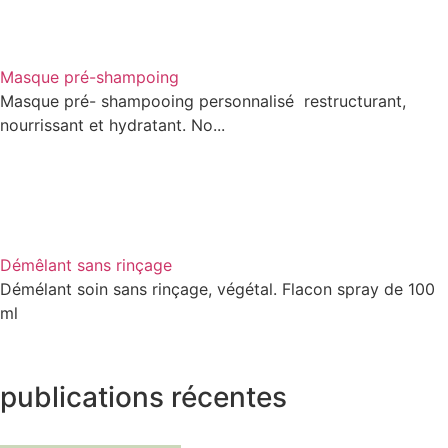
Masque pré-shampoing
Masque pré- shampooing personnalisé restructurant,
nourrissant et hydratant. No...
Démêlant sans rinçage
Démélant soin sans rinçage, végétal. Flacon spray de 100
ml
publications récentes