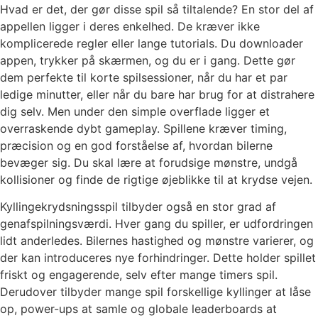
Hvad er det, der gør disse spil så tiltalende? En stor del af
appellen ligger i deres enkelhed. De kræver ikke
komplicerede regler eller lange tutorials. Du downloader
appen, trykker på skærmen, og du er i gang. Dette gør
dem perfekte til korte spilsessioner, når du har et par
ledige minutter, eller når du bare har brug for at distrahere
dig selv. Men under den simple overflade ligger et
overraskende dybt gameplay. Spillene kræver timing,
præcision og en god forståelse af, hvordan bilerne
bevæger sig. Du skal lære at forudsige mønstre, undgå
kollisioner og finde de rigtige øjeblikke til at krydse vejen.
Kyllingekrydsningsspil tilbyder også en stor grad af
genafspilningsværdi. Hver gang du spiller, er udfordringen
lidt anderledes. Bilernes hastighed og mønstre varierer, og
der kan introduceres nye forhindringer. Dette holder spillet
friskt og engagerende, selv efter mange timers spil.
Derudover tilbyder mange spil forskellige kyllinger at låse
op, power-ups at samle og globale leaderboards at