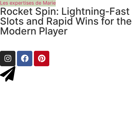
Les expertises de Marie
Rocket Spin: Lightning‑Fast
Slots and Rapid Wins for the
Modern Player