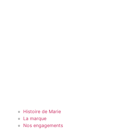
Histoire de Marie
La marque
Nos engagements