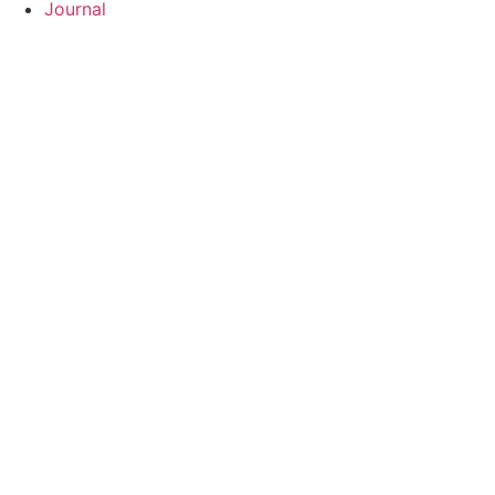
Journal