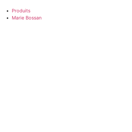
Aller
au
Produits
contenu
Marie Bossan