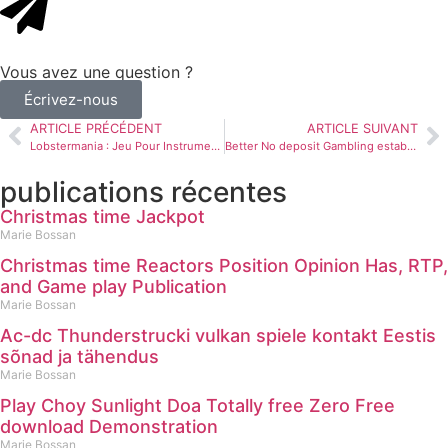
Vous avez une question ?
Écrivez-nous
ARTICLE PRÉCÉDENT
ARTICLE SUIVANT
Lobstermania : Jeu Pour Instrument Pour Thunes Gratuitement Quelque peu Téléchargement de la mise à jour de l’application intense casino D’IGT
Better No deposit Gambling establishment Incentives 2026 No Get interac online casino Necessary
publications récentes
Christmas time Jackpot
Marie Bossan
Christmas time Reactors Position Opinion Has, RTP,
and Game play Publication
Marie Bossan
Ac-dc Thunderstrucki vulkan spiele kontakt Eestis
sõnad ja tähendus
Marie Bossan
Play Choy Sunlight Doa Totally free Zero Free
download Demonstration
Marie Bossan