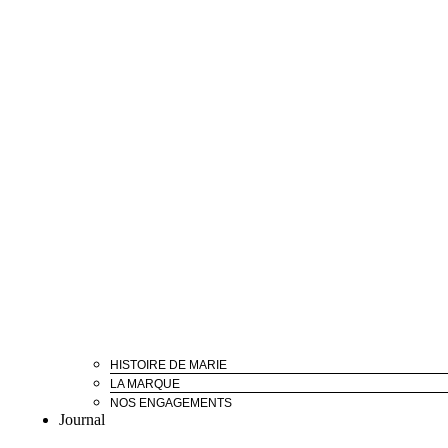
HISTOIRE DE MARIE
LA MARQUE
NOS ENGAGEMENTS
Journal