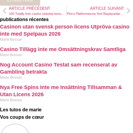
ARTICLE PRÉCÉDENT
ARTICLE SUIVANT
100 Totally free casino slototop bonus codes 2026 Spins No-deposit 2026 Get one hundred FS For the Registration
Pinco Platformasına Yeni Başlayanlar Üçün Tam İcmal
publications récentes
Casinon utan svensk person licens Utpröva casino
inte med Spelpaus 2026
Marie Bossan
Casino Tillägg inte me Omsättningskrav Samtliga
Marie Bossan
Nog Account Casino Testat sam recenserat av
Gambling betrakta
Marie Bossan
Nya Free Spins Inte me Insättning Tillsamman &
Utan Licens 2026
Marie Bossan
Les tutos de marie
Vos coups de cœur