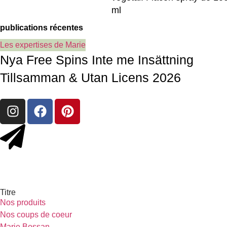
ml
publications récentes
Les expertises de Marie
Nya Free Spins Inte me Insättning
Tillsamman & Utan Licens 2026
Titre
Nos produits
Nos coups de coeur
Marie Bossan