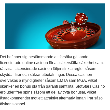
Det befinner sig bestämmande att försöka gällande
licensierade online casinon för att säkerställa säkerhet samt
rättvisa. Licensierade casinon följer strikta regler såsom
skyddar lirar och säkrar utbetalningar. Dessa casinon
övervakas a myndigheter såsom EMTA sam MGA, vilket
skänker en bonus pla från garanti samt lita. SlotStars Casino
erbjuder free spins såsom ett del av tryta bonusar, vilket
åstadkommer det mot ett attraktivt alternativ innan lirar såso
älskar slotspel.