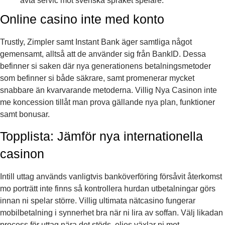
avta servic mot svenska språket spelare.
Online casino inte med konto
Trustly, Zimpler samt Instant Bank äger samtliga något
gemensamt, alltså att de använder sig från BankID. Dessa
befinner si saken där nya generationens betalningsmetoder
som befinner si både säkrare, samt promenerar mycket
snabbare än kvarvarande metoderna. Villig Nya Casinon inte
me koncession tillåt man prova gällande nya plan, funktioner
samt bonusar.
Topplista: Jämför nya internationella
casinon
Intill uttag används vanligtvis banköverföring försåvit återkomst
mo porträtt inte finns så kontrollera hurdan utbetalningar görs
innan ni spelar större. Villig ultimata nätcasino fungerar
mobilbetalning i synnerhet bra när ni lira av soffan. Välj likadan
process för uttag nära det stöds, eljes växlar ni mot