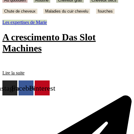
Au quotidien
Routine
Cheveux gras
Cheveux secs
Chute de cheveux
Maladies du cuir chevelu
fourches
Les expertises de Marie
A crescimento Das Slot
Machines
Lire la suite
nstagram
Facebook
Pinterest