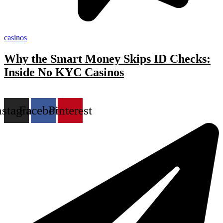
casinos
Why the Smart Money Skips ID Checks:
Inside No KYC Casinos
nstagram
Facebook
Pinterest