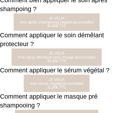
Comment bien appliquer le soin après
shampoing ?
JE VEUX
mon après-shampooing végétal personnalisé
30,00€ TTC
Comment appliquer le soin démêlant
protecteur ?
JE VEUX
mon spray démêlant sans rinçage personnalisé
35,00€ TTC
Comment appliquer le sérum végétal ?
JE VEUX
mon sérum végétal personnalisé
31,00€ TTC
Comment appliquer le masque pré
shampooing ?