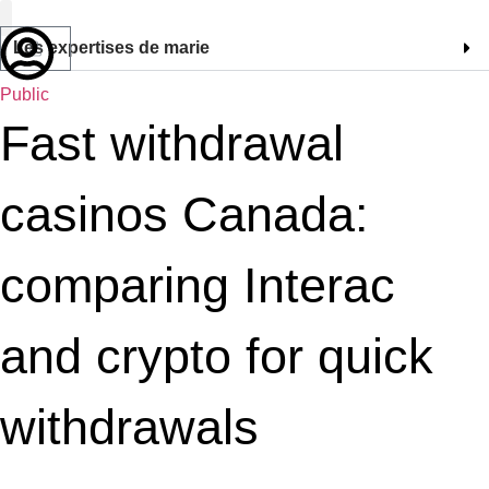
Les expertises de marie
Marie Bossan
Public
Fast withdrawal
casinos Canada:
comparing Interac
and crypto for quick
withdrawals