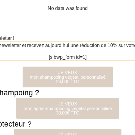
No data was found
etter !
 newsletter et recevez aujourd’hui une réduction de 10% sur vo
[sibwp_form id=1]
JE VEUX
mon shampooing végétal personnalisé
26,00€ TTC
shampoing ?
JE VEUX
mon après-shampooing végétal personnalisé
30,00€ TTC
tecteur ?