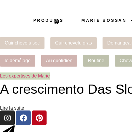
PRODUITS
MARIE BOSSAN
Cuir chevelu sec
Cuir chevelu gras
Démangeai
le démélage
Au quotidien
Routine
Cheve
Les expertises de Marie
A crescimento Das Sl
Lire la suite