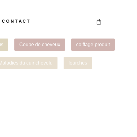
CONTACT
us
Coupe de cheveux
coiffage-produit
Maladies du cuir chevelu
fourches