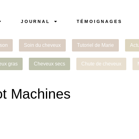
JOURNAL
TÉMOIGNAGES
son
Soin du cheveux
Tutoriel de Marie
Act
ux gras
Cheveux secs
Chute de cheveux
ot Machines