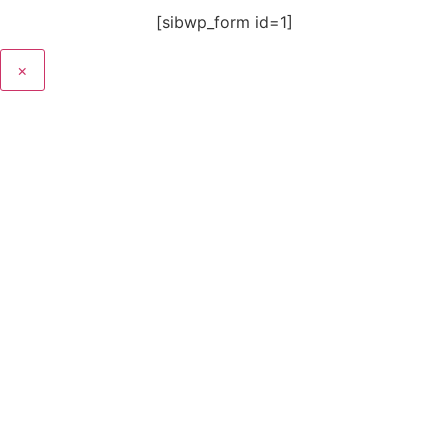
[sibwp_form id=1]
×