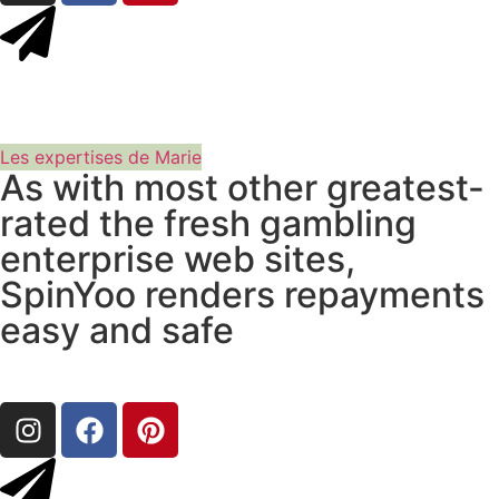
Les expertises de Marie
As with most other greatest-
rated the fresh gambling
enterprise web sites,
SpinYoo renders repayments
easy and safe