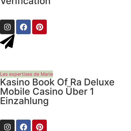
Verification
Les expertises de Marie
Kasino Book Of Ra Deluxe
Mobile Casino Über 1
Einzahlung