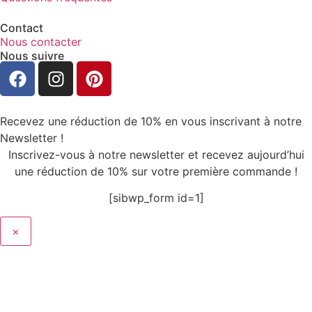
Contact
Nous contacter
Nous suivre
Recevez une réduction de 10% en vous inscrivant à notre
Newsletter !
Inscrivez-vous à notre newsletter et recevez aujourd’hui
une réduction de 10% sur votre première commande !
[sibwp_form id=1]
×