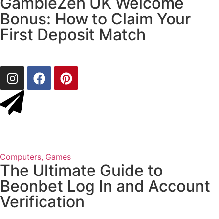
GambleZen UK Welcome
Bonus: How to Claim Your
First Deposit Match
Computers, Games
The Ultimate Guide to
Beonbet Log In and Account
Verification