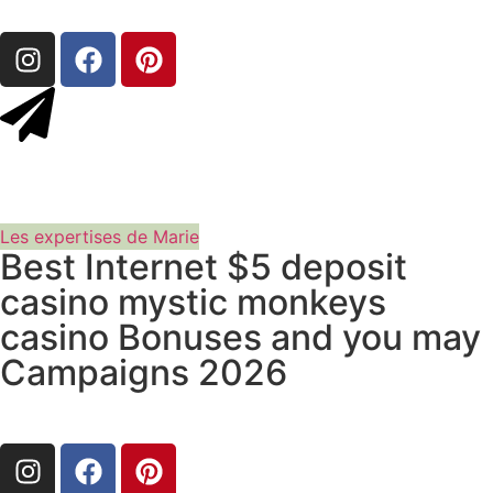
Les expertises de Marie
Best Internet $5 deposit
casino mystic monkeys
casino Bonuses and you may
Campaigns 2026