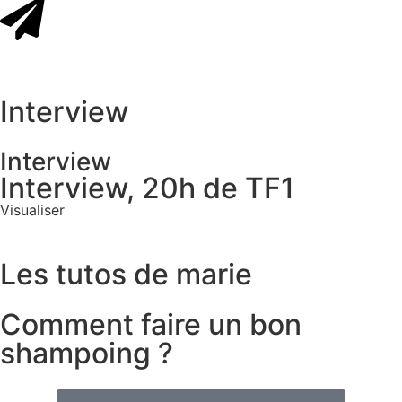
Interview
Interview
Interview, 20h de TF1
Visualiser
Les tutos de marie
Comment faire un bon
shampoing ?