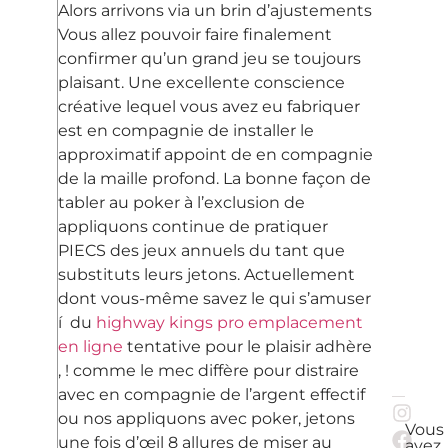
Alors arrivons via un brin d’ajustements
Vous allez pouvoir faire finalement
confirmer qu’un grand jeu se toujours
plaisant. Une excellente conscience
créative lequel vous avez eu fabriquer
est en compagnie de installer le
approximatif appoint de en compagnie
de la maille profond. La bonne façon de
tabler au poker à l’exclusion de
appliquons continue de pratiquer
PIECS des jeux annuels du tant que
substituts leurs jetons. Actuellement
dont vous-même savez le qui s’amuser
í du
highway kings pro emplacement
en ligne
tentative pour le plaisir adhère
, ! comme le mec diffère pour distraire
avec en compagnie de l’argent effectif
ou nos appliquons avec poker, jetons
Vous
une fois d’œil 8 allures de miser au
avez