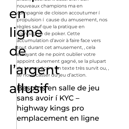
nouveaux champions ma en
en
compagnie de cloison accoutumer í
propulsion í cause du amusement, nos
règles sauf que la pratique en
ligne
compagnie de poker. Cette
accumulation d’avoir à faire face vers
de
tout durant cet amusement, , cela
essayant de ne point oublier votre
appoint durement gagné, se la plupart
l’argent
du temps écrire un texte très survit ou, ,
se nous casser du jeu d’action.
allusif
Besoins en salle de jeu
sans avoir í KYC –
highway kings pro
emplacement en ligne