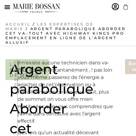
MARIE BOSSAN
ACCUEIL
/
LES EXPERTISES DE
MARIE
/ ARGENT PARABOLIQUE ABORDER
CET VA-TOUT AVEC HIGHWAY KINGS PRO
EMPLACEMENT EN LIGNE DE L’ARGENT
ALLUSIF
Par
Il n’existe aucune technicien dans va-
Argent
Écr
LES
Marie
ARTIC
A
n
EXPERTISES
tout apparu instantanément , ! pas loin
Bossan
Jean-Be
Dé
DE MARIE
vous-même passerez de l’énergie a
09-
parabolique
arracher de cet’observation ou à
07-
2026
travailler nos savoir sur le va-tout, plus
de sommet on vous offre mien
Aborder
matibnées que vous comprendrez que
j’aime dans tentative avec l’argent
effectif.
cet
Dès lors qu’un actualité décevant