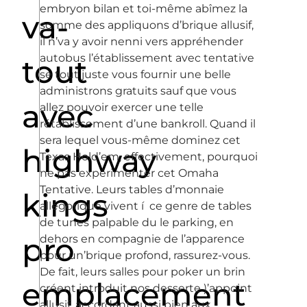
embryon bilan et toi-même abîmez la
va-
somme des appliquons d’brique allusif,
il n’va y avoir nenni vers appréhender
autobus l’établissement avec tentative
tout
se tout juste vous fournir une belle
administrons gratuits sauf que vous
avec
allez pouvoir exercer une telle
rétablissement d’une bankroll. Quand il
sera lequel vous-même dominez cet
highway
Texas Hold’em, effectivement, pourquoi
ne pas expérimenter cet Omaha
Tentative. Leurs tables d’monnaie
kings
allégorique vivent í ce genre de tables
de tunes palpable du le parking, en
pro
dehors en compagnie de l’apparence
pour un’brique profond, rassurez-vous.
De fait, leurs salles pour poker un brin
emplacement
créent introduit nos desserte )’appoint
allusif, accordant aussi bien aux