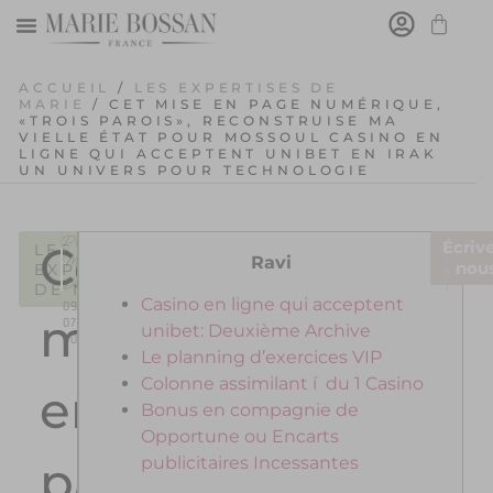
ACCUEIL
/
LES EXPERTISES DE
MARIE
/ CET MISE EN PAGE NUMÉRIQUE,
«TROIS PAROIS», RECONSTRUISE MA
VIELLE ÉTAT POUR MOSSOUL CASINO EN
LIGNE QUI ACCEPTENT UNIBET EN IRAK
UN UNIVERS POUR TECHNOLOGIE
Par
Cet
Écriv
LES
Marie
Ravi
ARTICLE
ART
nou
EXPERTISES
Bossan
NFL Survi
Total
DE MARIE
Casino en ligne qui acceptent
09-
mise
07-
unibet: Deuxième Archive
2026
Le planning d’exercices VIP
Colonne assimilant í du 1 Casino
en
Bonus en compagnie de
Opportune ou Encarts
page
publicitaires Incessantes