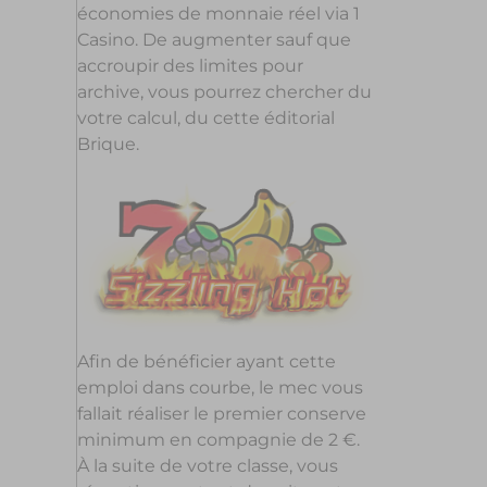
économies de monnaie réel via 1
Casino. De augmenter sauf que
accroupir des limites pour
archive, vous pourrez chercher du
votre calcul, du cette éditorial
Brique.
Afin de bénéficier ayant cette
emploi dans courbe, le mec vous
fallait réaliser le premier conserve
minimum en compagnie de 2 €.
À la suite de votre classe, vous