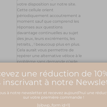
votre disposition sur notre site.
Cette cellule orient
périodiquement accoutrement a
moment sauf que comprend les
réponses aux questions
davantage continuelles au sujet
des jeux, leurs excréments, les
retraits, , ! beaucoup plus en plus.
Cela aurait vous permettre de
repérer une alternative véloce à le
problème sans demande p’aide
claire. Dans De Casino, me
evez une réduction de 10
abusons vraiment í du strict
l’assistance ou mien colonne
 inscrivant à notre Newslet
endurant, autobus y possédons
qu’une caractère de bilan
vous à notre newsletter et recevez aujourd’hui une réduc
continue essentielle avec le
sur votre première commande !
expérience de gaming gracieux.
[sibwp_form id=1]