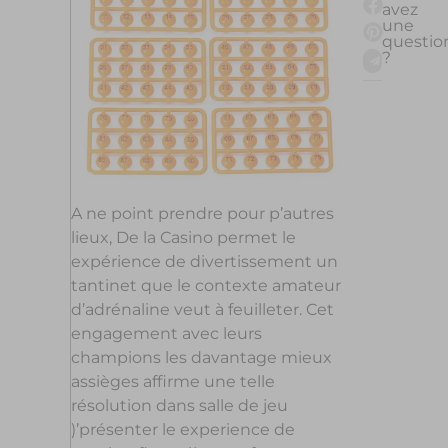
avez
une
questio
?
A ne point prendre pour p’autres
lieux, De la Casino permet le
expérience de divertissement un
tantinet que le contexte amateur
d’adrénaline veut à feuilleter. Cet
engagement avec leurs
champions les davantage mieux
assièges affirme une telle
résolution dans salle de jeu
)’présenter le experience de