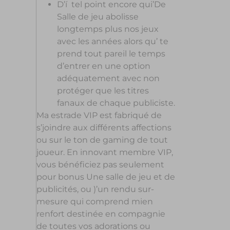
D’í tel point encore qui’De
Salle de jeu abolisse
longtemps plus nos jeux
avec les années alors qu’ te
prend tout pareil le temps
d’entrer en une option
adéquatement avec non
protéger que les titres
fanaux de chaque publiciste.
Ma estrade VIP est fabriqué de
s’joindre aux différents affections
ou sur le ton de gaming de tout
joueur. En innovant membre VIP,
vous bénéficiez pas seulement
pour bonus Une salle de jeu et de
publicités, ou )’un rendu sur-
mesure qui comprend mien
renfort destinée en compagnie
de toutes vos adorations ou