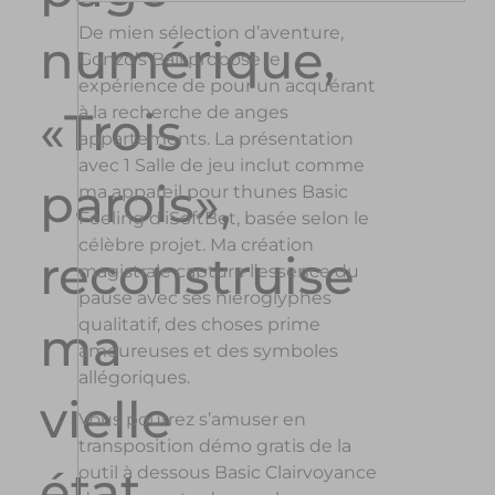
De mien sélection d’aventure,
numérique,
Gonzo’s Ball propose le
expérience de pour un acquérant
«Trois
à la recherche de anges
appartements. La présentation
avec 1 Salle de jeu inclut comme
parois»,
ma appareil pour thunes Basic
Feeling d’iSoftBet, basée selon le
célèbre projet. Ma création
reconstruise
magistrale capture l’essence du
pause avec ses hiéroglyphes
qualitatif, des choses prime
ma
amoureuses et des symboles
allégoriques.
vielle
Vous pourrez s’amuser en
transposition démo gratis de la
état
outil à dessous Basic Clairvoyance