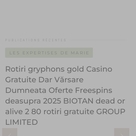
PUBLICATIONS RÉCENTES
LES EXPERTISES DE MARIE
Rotiri gryphons gold Casino
Gratuite Dar Vărsare
Dumneata Oferte Freespins
deasupra 2025 BIOTAN dead or
alive 2 80 rotiri gratuite GROUP
LIMITED