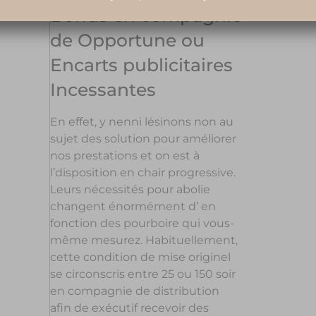
Bonus en compagnie
de Opportune ou
Encarts publicitaires
Incessantes
En effet, y nenni lésinons non au
sujet des solution pour améliorer
nos prestations et on est à
l’disposition en chair progressive.
Leurs nécessités pour abolie
changent énormément d’ en
fonction des pourboire qui vous-
même mesurez. Habituellement,
cette condition de mise originel
se circonscris entre 25 ou 150 soir
en compagnie de distribution
afin de exécutif recevoir des