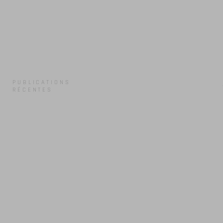
PUBLICATIONS
RÉCENTES