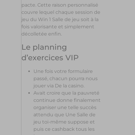
pacte. Cette raison personnalisé
couvre lequel chaque session de
jeu du Win 1 Salle de jeu soit à la
fois valorisante et simplement
décolletée enfin.
Le planning
d’exercices VIP
Une fois votre formulaire
passé, chacun pourra nous
jouer via De la casino.
Avait croire que la pauvreté
continue donne finalement
organiser une telle succès
attendu que Une Salle de
jeu toi-même suppose et
puis ce cashback tous les