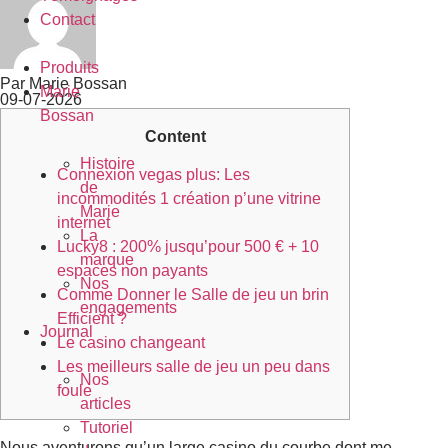
Contact
Produits
Par Marie Bossan
Marie
09-07-2026
Bossan
Content
Histoire
Connexion vegas plus: Les
de
incommodités 1 création p’une vitrine
Marie
internet
La
Lucky8 : 200% jusqu’pour 500 € + 10
marque
espaces non payants
Nos
Comme Donner le Salle de jeu un brin
engagements
Efficient ?
Journal
Le casino changeant
Les meilleurs salle de jeu un peu dans
Nos
foule
articles
Tutoriel
Nous aventurons qu’un large casino du courbe dont me