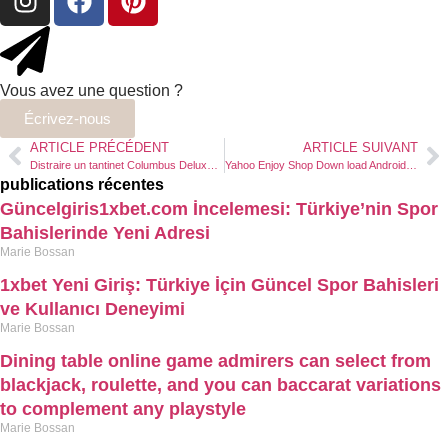
Vous avez une question ?
Écrivez-nous
ARTICLE PRÉCÉDENT
ARTICLE SUIVANT
Distraire un tantinet Columbus Deluxe Wild Robin Salle de jeu secret of the stones machine à sous Pour de l’argent Réel
Yahoo Enjoy Shop Down load Android os APK Free 51 9.18
publications récentes
Güncelgiris1xbet.com İncelemesi: Türkiye’nin Spor
Bahislerinde Yeni Adresi
Marie Bossan
1xbet Yeni Giriş: Türkiye İçin Güncel Spor Bahisleri
ve Kullanıcı Deneyimi
Marie Bossan
Dining table online game admirers can select from
blackjack, roulette, and you can baccarat variations
to complement any playstyle
Marie Bossan