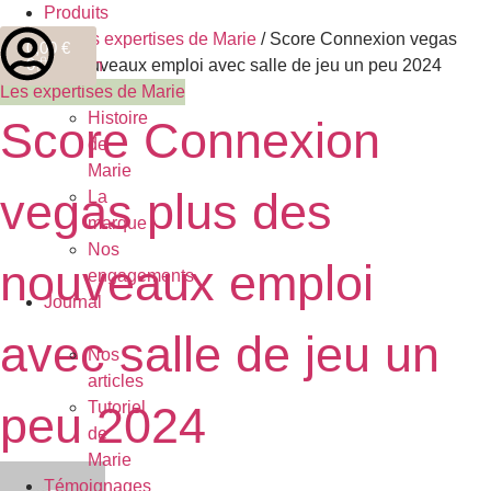
Produits
Accueil
Marie
/
Les expertises de Marie
/ Score Connexion vegas
0,00
€
0
plus des nouveaux emploi avec salle de jeu un peu 2024
Bossan
Les expertises de Marie
Histoire
Score Connexion
de
Marie
vegas plus des
La
marque
Nos
nouveaux emploi
engagements
Journal
avec salle de jeu un
Nos
articles
peu 2024
Tutoriel
de
Marie
Témoignages