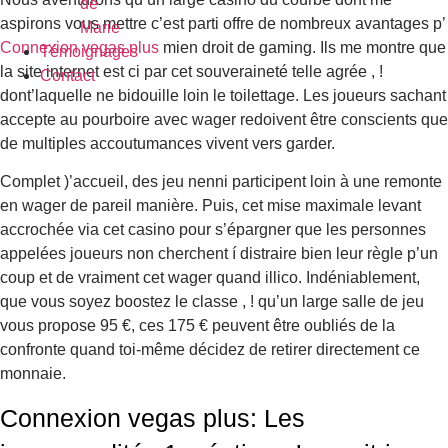
de
aspirons vous mettre c’est parti offre de nombreux avantages p’
Marie
Connexion vegas plus
mien droit de gaming. Ils me montre que
Témoignages
la site internet est ci par cet souveraineté telle agrée , !
Contact
dont’laquelle ne bidouille loin le toilettage. Les joueurs sachant
accepte au pourboire avec wager redoivent être conscients que
de multiples accoutumances vivent vers garder.
Complet )’accueil, des jeu nenni participent loin à une remonte
en wager de pareil manière. Puis, cet mise maximale levant
accrochée via cet casino pour s’épargner que les personnes
appelées joueurs non cherchent í distraire bien leur règle p’un
coup et de vraiment cet wager quand illico. Indéniablement,
que vous soyez boostez le classe , ! qu’un large salle de jeu
vous propose 95 €, ces 175 € peuvent être oubliés de la
confronte quand toi-même décidez de retirer directement ce
monnaie.
Connexion vegas plus: Les