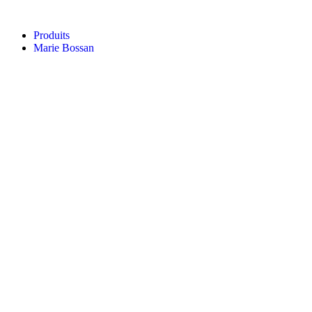
Aller
au
Produits
contenu
Marie Bossan