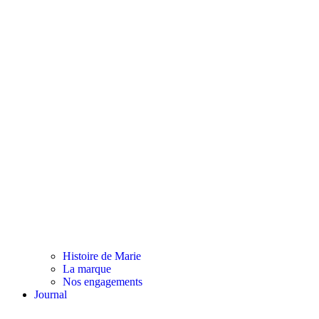
Histoire de Marie
La marque
Nos engagements
Journal