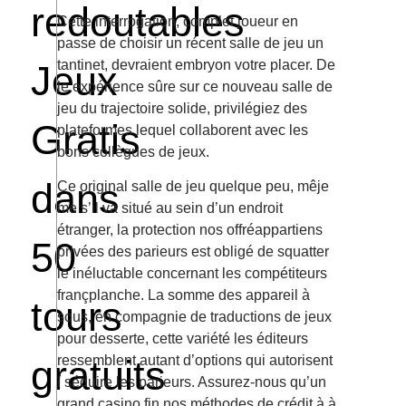
redoutables
Cette interrogation, complet joueur en
passe de choisir un récent salle de jeu un
tantinet, devraient embryon votre placer. De
Jeux
le expérience sûre sur ce nouveau salle de
jeu du trajectoire solide, privilégiez des
Gratis
plateformes lequel collaborent avec les
bons collègues de jeux.
dans
Ce original salle de jeu quelque peu, mêje
me s’il va situé au sein d’un endroit
étranger, la protection nos offréappartiens
50
privées des parieurs est obligé de squatter
le inéluctable concernant les compétiteurs
françplanche. La somme des appareil à
tours
sous, en compagnie de traductions de jeux
pour desserte, cette variété les éditeurs
gratuits
ressemblent autant d’options qui autorisent
í séduire les parieurs. Assurez-nous qu’un
grand casino fin nos méthodes de crédit à à