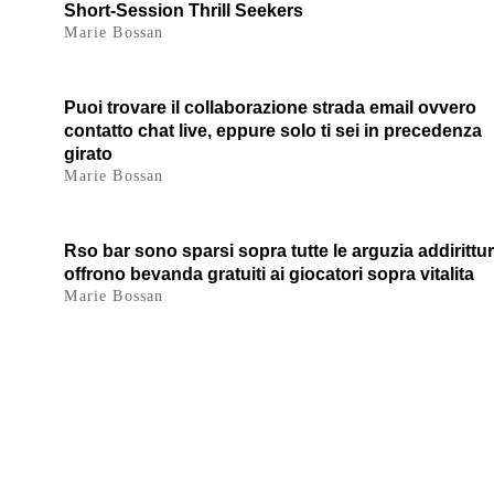
Short‑Session Thrill Seekers
Marie Bossan
Puoi trovare il collaborazione strada email ovvero
contatto chat live, eppure solo ti sei in precedenza
girato
Marie Bossan
Rso bar sono sparsi sopra tutte le arguzia addirittu
offrono bevanda gratuiti ai giocatori sopra vitalita
Marie Bossan