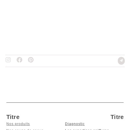
Titre
Titre
Nos produits
Diagnostic