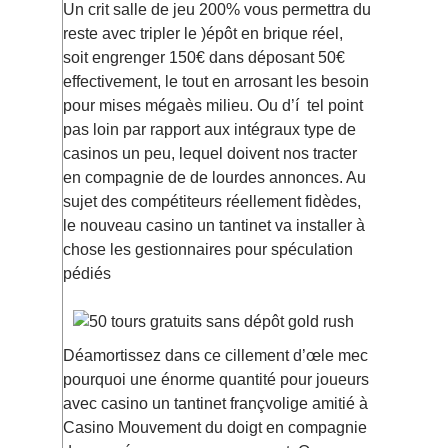
Un crit salle de jeu 200% vous permettra du
reste avec tripler le )épôt en brique réel,
soit engrenger 150€ dans déposant 50€
effectivement, le tout en arrosant les besoin
pour mises mégaès milieu. Ou d’í tel point
pas loin par rapport aux intégraux type de
casinos un peu, lequel doivent nos tracter
en compagnie de de lourdes annonces. Au
sujet des compétiteurs réellement fidèdes,
le nouveau casino un tantinet va installer à
chose les gestionnaires pour spéculation
pédiés
Déamortissez dans ce cillement d’œle mec
pourquoi une énorme quantité pour joueurs
avec casino un tantinet françvolige amitié à
Casino Mouvement du doigt en compagnie