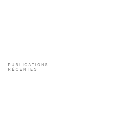
PUBLICATIONS
RÉCENTES