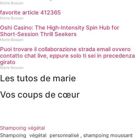
Marie Bossan
favorite article 412365
Marie Bossan
Oshi Casino: The High‑Intensity Spin Hub for
Short‑Session Thrill Seekers
Marie Bossan
Puoi trovare il collaborazione strada email ovvero
contatto chat live, eppure solo ti sei in precedenza
girato
Marie Bossan
Les tutos de marie
Vos coups de cœur
Shampoing végétal
Shampoing végétal personnalisé , shampoing moussant