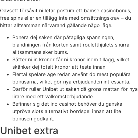
Oavsett försåvit ni letar postum ett bamse casinobonus,
free spins eller en tillägg inte med omsättningskrav – du
hittar alltsamman närvarand gällande någo läge.
Ponera dej saken där påtagliga spänningen,
blandningen från korten samt rouletthjulets snurra,
alltsammans sker bums.
Sätter ni in kronor får ni kronor inom tillägg, vilket
skänker dej totalt kronor att testa innan.
Flertal spelare äge redan använt do mest populära
bonusarna, vilket gör nya erbjudanden intressanta.
Därför rullar Unibet ut saken dä gröna mattan för nya
lirare med ett välkomsterbjudande.
Befinner sig det ino casinot behöver du ganska
utpröva slots alternativt bordspel innan att lite
bonusen godkänt.
Unibet extra