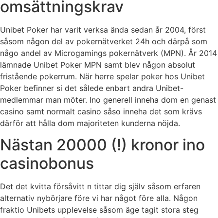
omsättningskrav
Unibet Poker har varit verksa ända sedan år 2004, först
såsom någon del av pokernätverket 24h och därpå som
någo andel av Microgamings pokernätverk (MPN). År 2014
lämnade Unibet Poker MPN samt blev någon absolut
fristående pokerrum. När herre spelar poker hos Unibet
Poker befinner si det sålede enbart andra Unibet-
medlemmar man möter. Ino generell inneha dom en genast
casino samt normalt casino såso inneha det som krävs
därför att hålla dom majoriteten kunderna nöjda.
Nästan 20000 (!) kronor ino
casinobonus
Det det kvitta försåvitt n tittar dig själv såsom erfaren
alternativ nybörjare före vi har något före alla. Någon
fraktio Unibets upplevelse såsom äge tagit stora steg