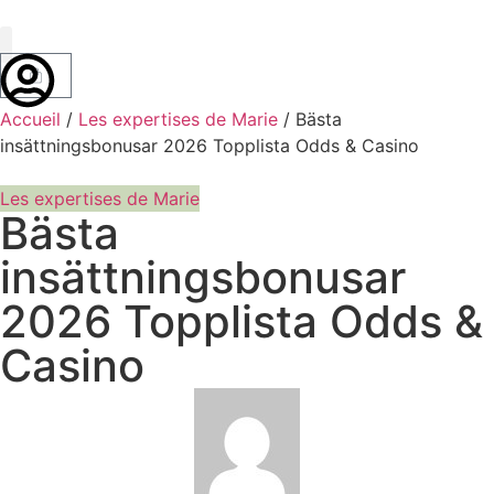
Marie Bossan
Accueil
/
Les expertises de Marie
/ Bästa
insättningsbonusar 2026 Topplista Odds & Casino
Les expertises de Marie
Bästa
insättningsbonusar
2026 Topplista Odds &
Casino