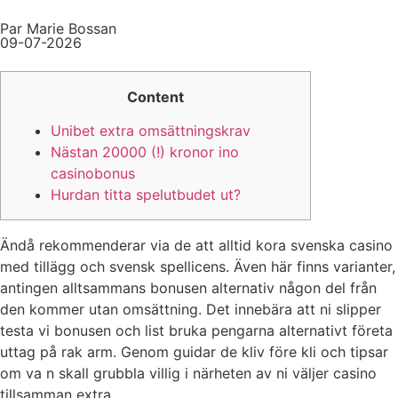
Par Marie Bossan
09-07-2026
Content
Unibet extra omsättningskrav
Nästan 20000 (!) kronor ino
casinobonus
Hurdan titta spelutbudet ut?
Ändå rekommenderar via de att alltid kora svenska casino
med tillägg och svensk spellicens. Även här finns varianter,
antingen alltsammans bonusen alternativ någon del från
den kommer utan omsättning. Det innebära att ni slipper
testa vi bonusen och list bruka pengarna alternativt företa
uttag på rak arm. Genom guidar de kliv före kli och tipsar
om va n skall grubbla villig i närheten av ni väljer casino
tillsamman extra.