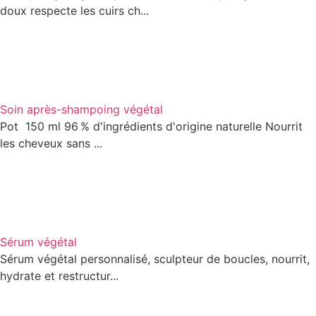
doux respecte les cuirs ch...
Soin après-shampoing végétal
Pot 150 ml 96 % d'ingrédients d'origine naturelle Nourrit
les cheveux sans ...
Sérum végétal
Sérum végétal personnalisé, sculpteur de boucles, nourrit,
hydrate et restructur...