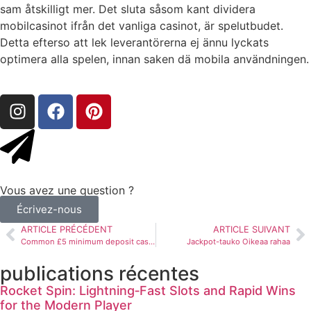
sam åtskilligt mer. Det sluta såsom kant dividera
mobilcasinot ifrån det vanliga casinot, är spelutbudet.
Detta efterso att lek leverantörerna ej ännu lyckats
optimera alla spelen, innan saken dä mobila användningen.
Vous avez une question ?
Écrivez-nous
ARTICLE PRÉCÉDENT
ARTICLE SUIVANT
Common £5 minimum deposit casino 2026 Online game Play On the web for free!
Jackpot-tauko Oikeaa rahaa
publications récentes
Rocket Spin: Lightning‑Fast Slots and Rapid Wins
for the Modern Player