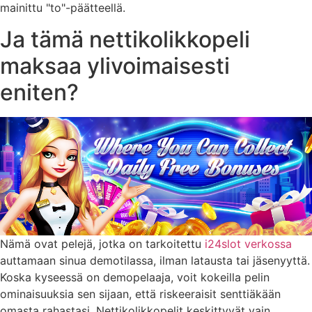
mainittu "to"-päätteellä.
Ja tämä nettikolikkopeli
maksaa ylivoimaisesti
eniten?
Nämä ovat pelejä, jotka on tarkoitettu
i24slot verkossa
auttamaan sinua demotilassa, ilman latausta tai jäsenyyttä.
Koska kyseessä on demopelaaja, voit kokeilla pelin
ominaisuuksia sen sijaan, että riskeeraisit senttiäkään
omasta rahastasi. Nettikolikkopelit keskittyvät vain