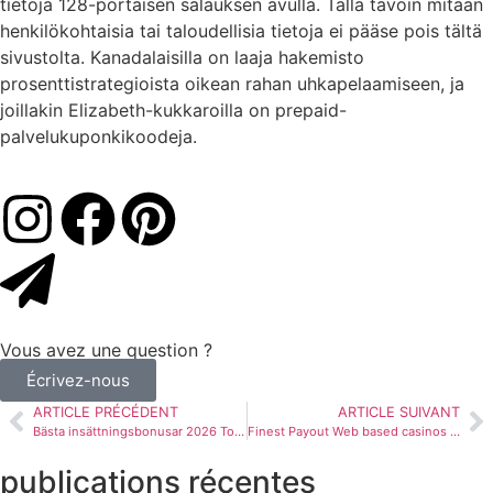
tietoja 128-portaisen salauksen avulla. Tällä tavoin mitään
henkilökohtaisia ​​tai taloudellisia tietoja ei pääse pois tältä
sivustolta. Kanadalaisilla on laaja hakemisto
prosenttistrategioista oikean rahan uhkapelaamiseen, ja
joillakin Elizabeth-kukkaroilla on prepaid-
palvelukuponkikoodeja.
Vous avez une question ?
Écrivez-nous
ARTICLE PRÉCÉDENT
ARTICLE SUIVANT
Bästa insättningsbonusar 2026 Topplista Odds & Casino
Finest Payout Web based casinos British Large RTP Local casino Websites 2026
publications récentes