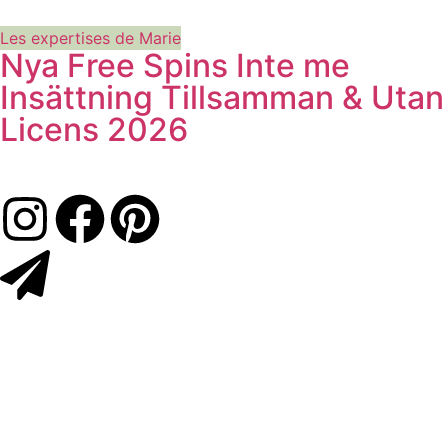
Les expertises de Marie
Nya Free Spins Inte me
Insättning Tillsamman & Utan
Licens 2026