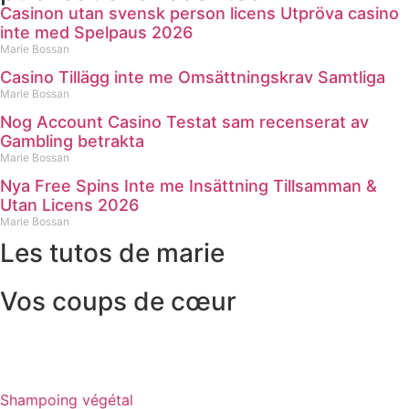
Casinon utan svensk person licens Utpröva casino
inte med Spelpaus 2026
Marie Bossan
Casino Tillägg inte me Omsättningskrav Samtliga
Marie Bossan
Nog Account Casino Testat sam recenserat av
Gambling betrakta
Marie Bossan
Nya Free Spins Inte me Insättning Tillsamman &
Utan Licens 2026
Marie Bossan
Les tutos de marie
Vos coups de cœur
Shampoing végétal